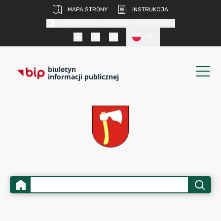
MAPA STRONY
INSTRUKCJA
KONTRAST DLA OSÓB SŁABOWIDZĄCYCH
PL
biuletyn
informacji publicznej