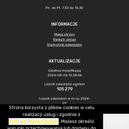
Pn. do Pt. 7.30 do 15.30
INFORMACJE
Mapa strony
Rejestr zmian
Statystyki odwiedzin
AKTUALIZACJE
Ostatnia modyfikacja
2026-08-06 12:28:56
Licznik odwiedzin ogółem
105 279
Licznik odwiedzin w m-cu 2026-
07
Strona korzysta z plików cookies w celu
655
realizacji usług i zgodnie z
Polityką Plików Cookies
. Możesz określić
Zamknij
CMS & Hosting: Nefeni Sp. z o.o.
warunki przechowywania lub dostępu do