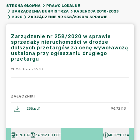
STRONA GŁÓWNA
PRAWO LOKALNE
ZARZĄDZENIA BURMISTRZA
KADENCJA 2018-2023
ZARZĄDZENIE NR 258/2020 W SPRAWIE SPRZEDAŻY NIERUCHOMOŚCI W DRODZE DALSZYCH PRZETARGÓW ZA CENĘ WYWOŁAWCZĄ USTALONĄ PRZY OGŁASZANIU DRUGIEGO PRZETARGU
2020
Zarządzenie nr 258/2020 w sprawie
sprzedaży nieruchomości w drodze
dalszych przetargów za cenę wywoławczą
ustaloną przy ogłaszaniu drugiego
przetargu
2023-08-25 16:10
ZAŁĄCZNIKI
258.pdf
96.72 KB
DRUKUJ
ZAPISZ DO PDF
METRYCZKA