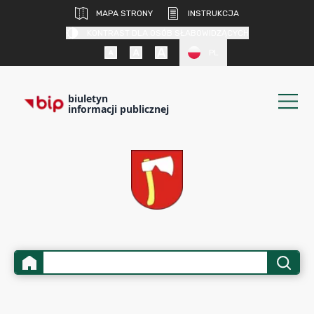
MAPA STRONY
INSTRUKCJA
KONTRAST DLA OSÓB SŁABOWIDZĄCYCH
PL
biuletyn
informacji publicznej