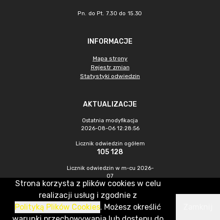
Pn. do Pt. 7.30 do 15.30
INFORMACJE
Mapa strony
Rejestr zmian
Statystyki odwiedzin
AKTUALIZACJE
Ostatnia modyfikacja
2026-08-06 12:28:56
Licznik odwiedzin ogółem
105 128
Licznik odwiedzin w m-cu 2026-
07
Strona korzysta z plików cookies w celu
504
realizacji usług i zgodnie z
Polityką Plików Cookies
. Możesz określić
Zamknij
CMS & Hosting: Nefeni Sp. z o.o.
warunki przechowywania lub dostępu do