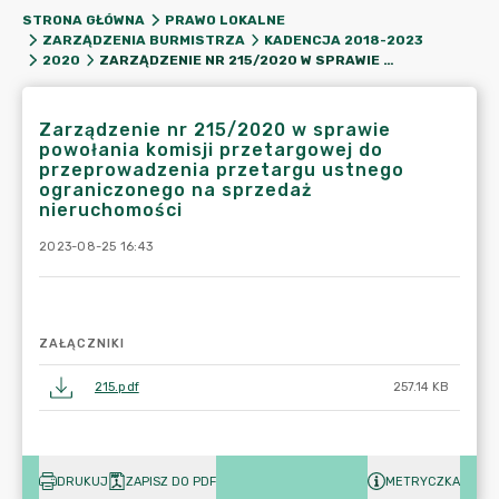
STRONA GŁÓWNA
PRAWO LOKALNE
ZARZĄDZENIA BURMISTRZA
KADENCJA 2018-2023
ZARZĄDZENIE NR 215/2020 W SPRAWIE POWOŁANIA KOMISJI PRZETARGOWEJ DO PRZEPROWADZENIA PRZETARGU USTNEGO OGRANICZONEGO NA SPRZEDAŻ NIERUCHOMOŚCI
2020
Zarządzenie nr 215/2020 w sprawie
powołania komisji przetargowej do
przeprowadzenia przetargu ustnego
ograniczonego na sprzedaż
nieruchomości
2023-08-25 16:43
ZAŁĄCZNIKI
215.pdf
257.14 KB
DRUKUJ
ZAPISZ DO PDF
METRYCZKA