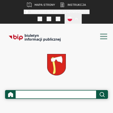
MAPA STRONY
INSTRUKCJA
KONTRAST DLA OSÓB SŁABOWIDZĄCYCH
PL
biuletyn
informacji publicznej