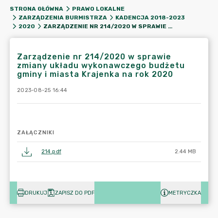
STRONA GŁÓWNA
PRAWO LOKALNE
ZARZĄDZENIA BURMISTRZA
KADENCJA 2018-2023
ZARZĄDZENIE NR 214/2020 W SPRAWIE ZMIANY UKŁADU WYKONAWCZEGO BUDŻETU GMINY I MIASTA KRAJENKA NA ROK 2020
2020
Zarządzenie nr 214/2020 w sprawie
zmiany układu wykonawczego budżetu
gminy i miasta Krajenka na rok 2020
2023-08-25 16:44
ZAŁĄCZNIKI
214.pdf
2.44 MB
DRUKUJ
ZAPISZ DO PDF
METRYCZKA