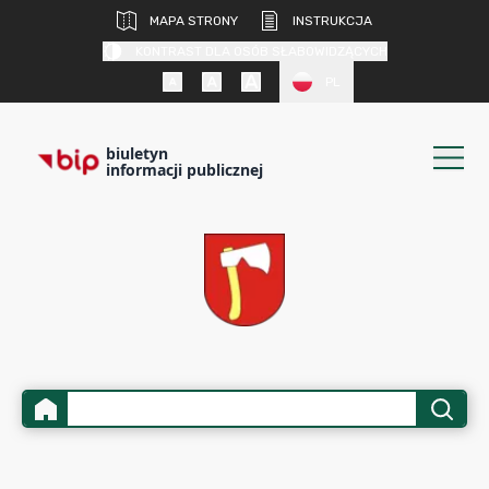
MAPA STRONY
INSTRUKCJA
KONTRAST DLA OSÓB SŁABOWIDZĄCYCH
PL
biuletyn
informacji publicznej