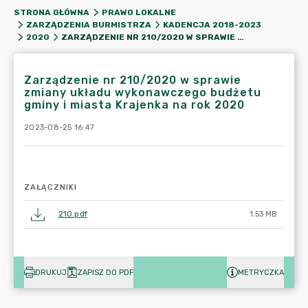
STRONA GŁÓWNA
PRAWO LOKALNE
ZARZĄDZENIA BURMISTRZA
KADENCJA 2018-2023
ZARZĄDZENIE NR 210/2020 W SPRAWIE ZMIANY UKŁADU WYKONAWCZEGO BUDŻETU GMINY I MIASTA KRAJENKA NA ROK 2020
2020
Zarządzenie nr 210/2020 w sprawie
zmiany układu wykonawczego budżetu
gminy i miasta Krajenka na rok 2020
2023-08-25 16:47
ZAŁĄCZNIKI
210.pdf
1.53 MB
DRUKUJ
ZAPISZ DO PDF
METRYCZKA