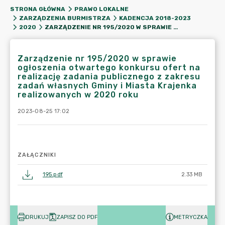
STRONA GŁÓWNA
PRAWO LOKALNE
ZARZĄDZENIA BURMISTRZA
KADENCJA 2018-2023
ZARZĄDZENIE NR 195/2020 W SPRAWIE OGŁOSZENIA OTWARTEGO KONKURSU OFERT NA REALIZACJĘ ZADANIA PUBLICZNEGO Z ZAKRESU ZADAŃ WŁASNYCH GMINY I MIASTA KRAJENKA REALIZOWANYCH W 2020 ROKU
2020
Zarządzenie nr 195/2020 w sprawie
ogłoszenia otwartego konkursu ofert na
realizację zadania publicznego z zakresu
zadań własnych Gminy i Miasta Krajenka
realizowanych w 2020 roku
2023-08-25 17:02
ZAŁĄCZNIKI
195.pdf
2.33 MB
DRUKUJ
ZAPISZ DO PDF
METRYCZKA