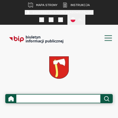
MAPA STRONY
INSTRUKCJA
KONTRAST DLA OSÓB SŁABOWIDZĄCYCH
PL
biuletyn
informacji publicznej