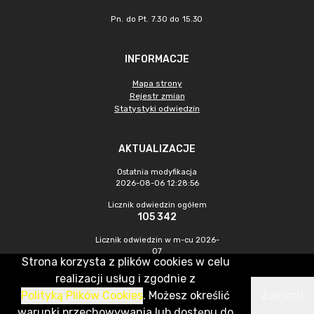
Pn. do Pt. 7.30 do 15.30
INFORMACJE
Mapa strony
Rejestr zmian
Statystyki odwiedzin
AKTUALIZACJE
Ostatnia modyfikacja
2026-08-06 12:28:56
Licznik odwiedzin ogółem
105 342
Licznik odwiedzin w m-cu 2026-
07
Strona korzysta z plików cookies w celu
718
realizacji usług i zgodnie z
Polityką Plików Cookies
. Możesz określić
Zamknij
CMS & Hosting: Nefeni Sp. z o.o.
warunki przechowywania lub dostępu do