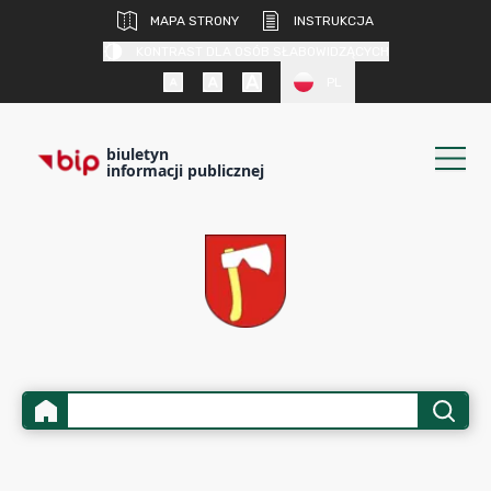
MAPA STRONY
INSTRUKCJA
KONTRAST DLA OSÓB SŁABOWIDZĄCYCH
PL
biuletyn
informacji publicznej