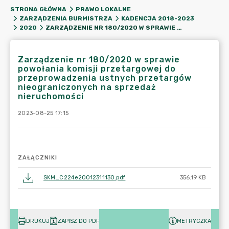
STRONA GŁÓWNA
PRAWO LOKALNE
ZARZĄDZENIA BURMISTRZA
KADENCJA 2018-2023
ZARZĄDZENIE NR 180/2020 W SPRAWIE POWOŁANIA KOMISJI PRZETARGOWEJ DO PRZEPROWADZENIA USTNYCH PRZETARGÓW NIEOGRANICZONYCH NA SPRZEDAŻ NIERUCHOMOŚCI
2020
Zarządzenie nr 180/2020 w sprawie
powołania komisji przetargowej do
przeprowadzenia ustnych przetargów
nieograniczonych na sprzedaż
nieruchomości
2023-08-25 17:15
ZAŁĄCZNIKI
SKM_C224e20012311130.pdf
356.19 KB
DRUKUJ
ZAPISZ DO PDF
METRYCZKA