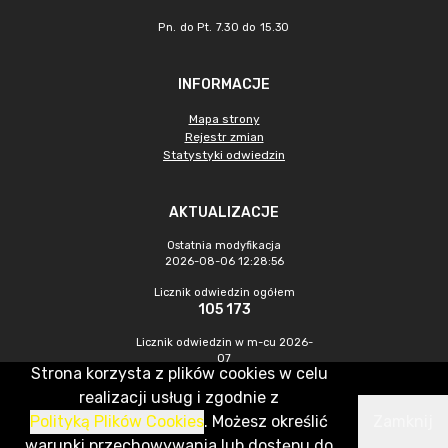
Pn. do Pt. 7.30 do 15.30
INFORMACJE
Mapa strony
Rejestr zmian
Statystyki odwiedzin
AKTUALIZACJE
Ostatnia modyfikacja
2026-08-06 12:28:56
Licznik odwiedzin ogółem
105 173
Licznik odwiedzin w m-cu 2026-
07
Strona korzysta z plików cookies w celu
549
realizacji usług i zgodnie z
Polityką Plików Cookies
. Możesz określić
Zamknij
CMS & Hosting: Nefeni Sp. z o.o.
warunki przechowywania lub dostępu do