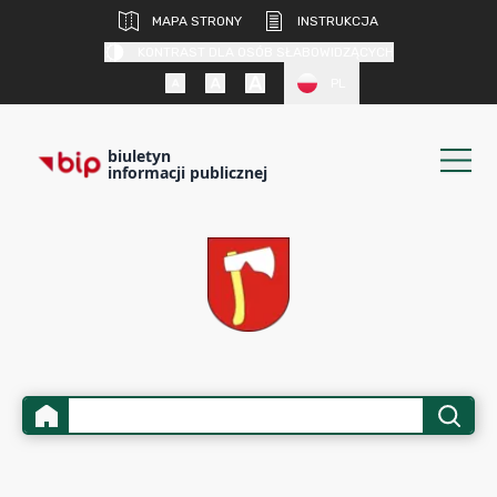
MAPA STRONY
INSTRUKCJA
KONTRAST DLA OSÓB SŁABOWIDZĄCYCH
PL
biuletyn
informacji publicznej