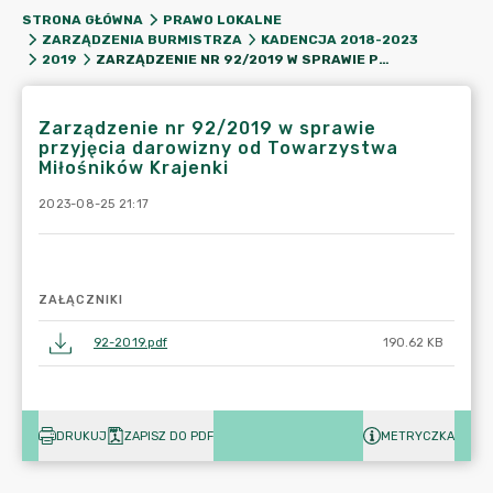
STRONA GŁÓWNA
PRAWO LOKALNE
ZARZĄDZENIA BURMISTRZA
KADENCJA 2018-2023
ZARZĄDZENIE NR 92/2019 W SPRAWIE PRZYJĘCIA DAROWIZNY OD TOWARZYSTWA MIŁOŚNIKÓW KRAJENKI
2019
Zarządzenie nr 92/2019 w sprawie
przyjęcia darowizny od Towarzystwa
Miłośników Krajenki
2023-08-25 21:17
ZAŁĄCZNIKI
92-2019.pdf
190.62 KB
DRUKUJ
ZAPISZ DO PDF
METRYCZKA