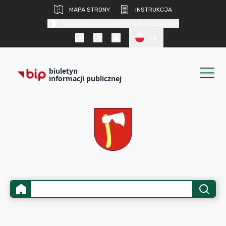
MAPA STRONY
INSTRUKCJA
KONTRAST DLA OSÓB SŁABOWIDZĄCYCH
PL
biuletyn
informacji publicznej