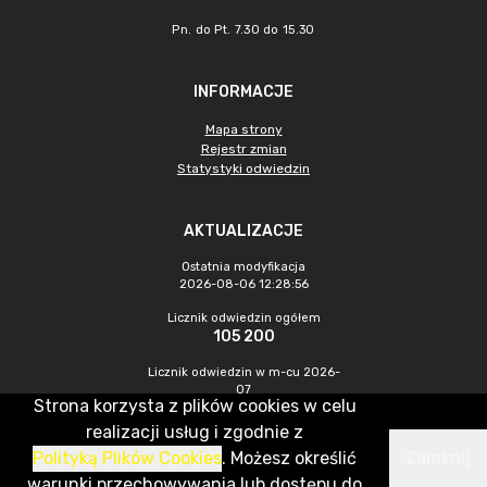
Pn. do Pt. 7.30 do 15.30
INFORMACJE
Mapa strony
Rejestr zmian
Statystyki odwiedzin
AKTUALIZACJE
Ostatnia modyfikacja
2026-08-06 12:28:56
Licznik odwiedzin ogółem
105 200
Licznik odwiedzin w m-cu 2026-
07
Strona korzysta z plików cookies w celu
576
realizacji usług i zgodnie z
Polityką Plików Cookies
. Możesz określić
Zamknij
CMS & Hosting: Nefeni Sp. z o.o.
warunki przechowywania lub dostępu do