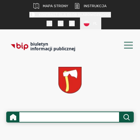
MAPA STRONY
INSTRUKCJA
KONTRAST DLA OSÓB SŁABOWIDZĄCYCH
PL
biuletyn
informacji publicznej