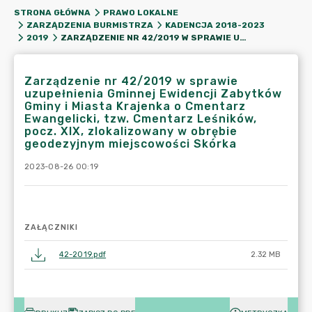
STRONA GŁÓWNA
PRAWO LOKALNE
ZARZĄDZENIA BURMISTRZA
KADENCJA 2018-2023
ZARZĄDZENIE NR 42/2019 W SPRAWIE UZUPEŁNIENIA GMINNEJ EWIDENCJI ZABYTKÓW GMINY I MIASTA KRAJENKA O CMENTARZ EWANGELICKI, TZW. CMENTARZ LEŚNIKÓW, POCZ. XIX, ZLOKALIZOWANY W OBRĘBIE GEODEZYJNYM MIEJSCOWOŚCI SKÓRKA
2019
Zarządzenie nr 42/2019 w sprawie
uzupełnienia Gminnej Ewidencji Zabytków
Gminy i Miasta Krajenka o Cmentarz
Ewangelicki, tzw. Cmentarz Leśników,
pocz. XIX, zlokalizowany w obrębie
geodezyjnym miejscowości Skórka
2023-08-26 00:19
ZAŁĄCZNIKI
42-2019.pdf
2.32 MB