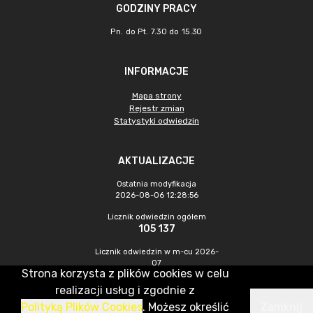
GODZINY PRACY
Pn. do Pt. 7.30 do 15.30
INFORMACJE
Mapa strony
Rejestr zmian
Statystyki odwiedzin
AKTUALIZACJE
Ostatnia modyfikacja
2026-08-06 12:28:56
Licznik odwiedzin ogółem
105 137
Licznik odwiedzin w m-cu 2026-
07
Strona korzysta z plików cookies w celu
513
realizacji usług i zgodnie z
Polityką Plików Cookies
. Możesz określić
Zamknij
CMS & Hosting: Nefeni Sp. z o.o.