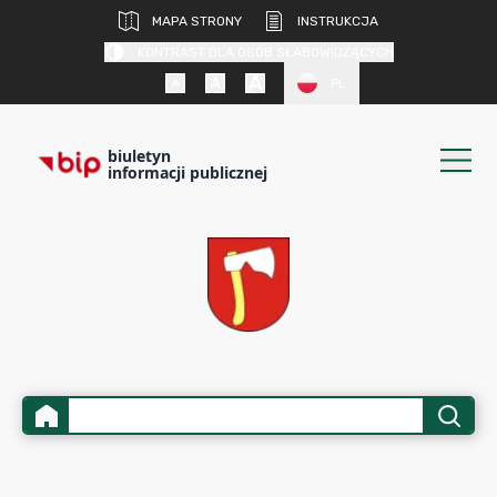
MAPA STRONY
INSTRUKCJA
KONTRAST DLA OSÓB SŁABOWIDZĄCYCH
PL
biuletyn
informacji publicznej