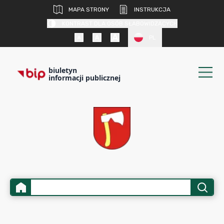
MAPA STRONY
INSTRUKCJA
KONTRAST DLA OSÓB SŁABOWIDZĄCYCH
PL
biuletyn
informacji publicznej