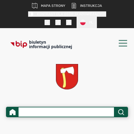
MAPA STRONY
INSTRUKCJA
KONTRAST DLA OSÓB SŁABOWIDZĄCYCH
PL
biuletyn
informacji publicznej