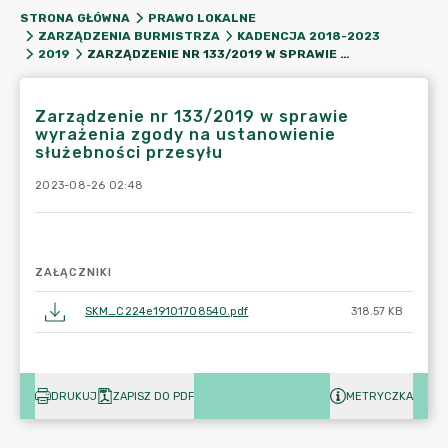
STRONA GŁÓWNA
PRAWO LOKALNE
ZARZĄDZENIA BURMISTRZA
KADENCJA 2018-2023
ZARZĄDZENIE NR 133/2019 W SPRAWIE WYRAŻENIA ZGODY NA USTANOWIENIE SŁUŻEBNOŚCI PRZESYŁU
2019
Zarządzenie nr 133/2019 w sprawie
wyrażenia zgody na ustanowienie
służebności przesyłu
2023-08-26 02:48
ZAŁĄCZNIKI
SKM_C224e19101708540.pdf
318.57 KB
DRUKUJ
ZAPISZ DO PDF
METRYCZKA