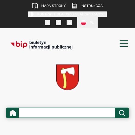
MAPA STRONY
INSTRUKCJA
KONTRAST DLA OSÓB SŁABOWIDZĄCYCH
PL
biuletyn
informacji publicznej