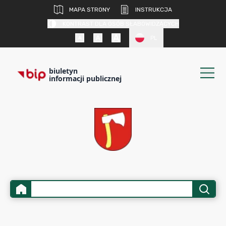
MAPA STRONY
INSTRUKCJA
KONTRAST DLA OSÓB SŁABOWIDZĄCYCH
PL
biuletyn
informacji publicznej