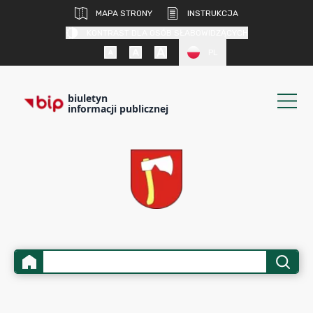
MAPA STRONY
INSTRUKCJA
KONTRAST DLA OSÓB SŁABOWIDZĄCYCH
PL
biuletyn
informacji publicznej