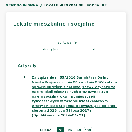
LOKALE MIESZKALNE I SOCJALNE
STRONA GŁÓWNA
Lokale mieszkalne i socjalne
sortowanie:
Artykuły
:
1
.
Zarządzenie nr 53/2026 Burmistrza Gminy i
Miasta Krajenka z dnia 23 kwietnia 2026 roku w
sprawie określenia bazowej stawki czynszu za
najem lokali mieszkalnych oraz czynszu za
najem socjalny lokali i pomieszczeń
tymczasowych w zasobie mieszkaniowym
Gminy i Miasta Krajenka, obowiązujące od dnia 1
sierpnia 2026 r. do 31 lipca 2027 r.
(Opublikowano: 2026-04-23)
POKAŻ
:
10
25
50
100