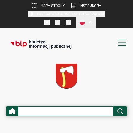
MAPA STRONY
INSTRUKCJA
KONTRAST DLA OSÓB SŁABOWIDZĄCYCH
PL
biuletyn
informacji publicznej