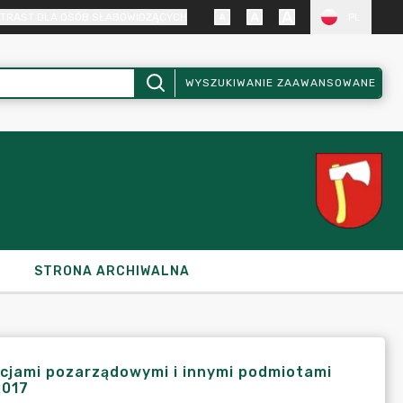
TRAST DLA OSÓB SŁABOWIDZĄCYCH
PL
WYSZUKIWANIE ZAAWANSOWANE
STRONA ARCHIWALNA
acjami pozarządowymi i innymi podmiotami
2017