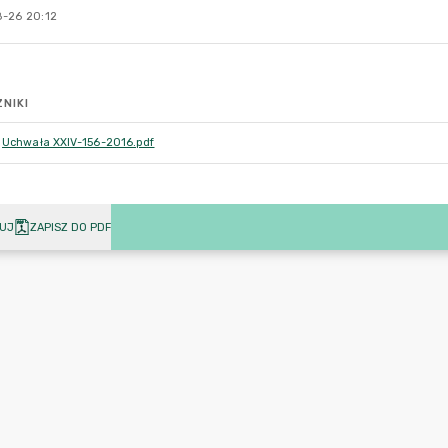
-26 20:12
NIKI
Uchwała XXIV-156-2016.pdf
UJ
ZAPISZ DO PDF