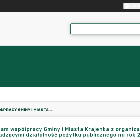
KON
PROGRAM WSPÓŁPRACY GMINY I MIASTA KRAJENKA Z ORGANIZACJAMI POZARZĄDOWYMI I INNYMI PODMIOTAMI PROWADZĄCYMI DZIAŁALNOŚĆ POŻYTKU PUBLICZNEGO NA ROK 2017
am współpracy Gminy i Miasta Krajenka z organiz
dzącymi działalność pożytku publicznego na rok 