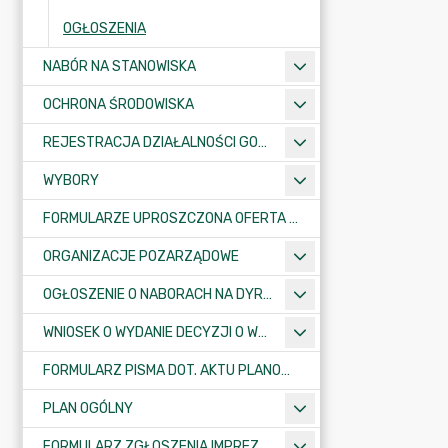
OGŁOSZENIA
NABÓR NA STANOWISKA
OCHRONA ŚRODOWISKA
REJESTRACJA DZIAŁALNOŚCI GOSPODARCZEJ
WYBORY
FORMULARZE UPROSZCZONA OFERTA WYKONANIA ZADANIA PUBLICZNEGO
ORGANIZACJE POZARZĄDOWE
OGŁOSZENIE O NABORACH NA DYREKTORÓW PLACÓWEK OŚWIATOWYCH
WNIOSEK O WYDANIE DECYZJI O WARUNKACH ZABUDOWY/O USTALENIE INWESTYCJI CELU PUBLICZNEGO
FORMULARZ PISMA DOT. AKTU PLANOWANIA PRZESTRZENNEGO
PLAN OGÓLNY
FORMULARZ ZGŁOSZENIA IMPREZY SPORTOWO-REKREACYJNEJ, ARTYSTYCZNEJ LUB ROZRYWKOWEJ