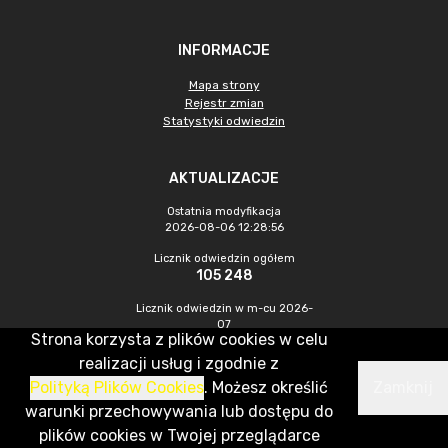
INFORMACJE
Mapa strony
Rejestr zmian
Statystyki odwiedzin
AKTUALIZACJE
Ostatnia modyfikacja
2026-08-06 12:28:56
Licznik odwiedzin ogółem
105 248
Licznik odwiedzin w m-cu 2026-
07
Strona korzysta z plików cookies w celu
624
realizacji usług i zgodnie z
Polityką Plików Cookies
. Możesz określić
Zamknij
CMS & Hosting: Nefeni Sp. z o.o.
warunki przechowywania lub dostępu do
plików cookies w Twojej przeglądarce