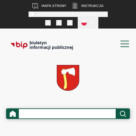
MAPA STRONY
INSTRUKCJA
KONTRAST DLA OSÓB SŁABOWIDZĄCYCH
PL
biuletyn
informacji publicznej