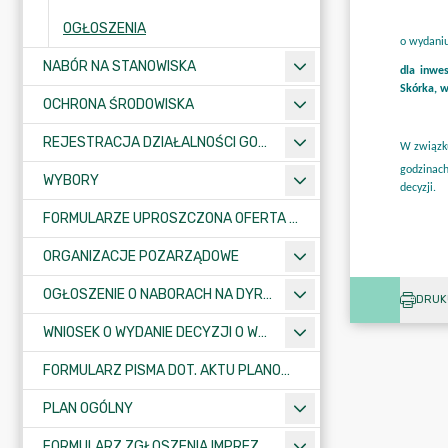
OGŁOSZENIA
NABÓR NA STANOWISKA
OCHRONA ŚRODOWISKA
REJESTRACJA DZIAŁALNOŚCI GOSPODARCZEJ
WYBORY
FORMULARZE UPROSZCZONA OFERTA WYKONANIA ZADANIA PUBLICZNEGO
ORGANIZACJE POZARZĄDOWE
OGŁOSZENIE O NABORACH NA DYREKTORÓW PLACÓWEK OŚWIATOWYCH
DRUK
WNIOSEK O WYDANIE DECYZJI O WARUNKACH ZABUDOWY/O USTALENIE INWESTYCJI CELU PUBLICZNEGO
FORMULARZ PISMA DOT. AKTU PLANOWANIA PRZESTRZENNEGO
PLAN OGÓLNY
FORMULARZ ZGŁOSZENIA IMPREZY SPORTOWO-REKREACYJNEJ, ARTYSTYCZNEJ LUB ROZRYWKOWEJ