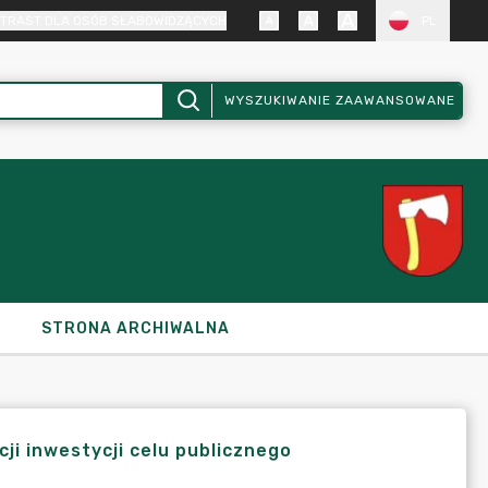
TRAST DLA OSÓB SŁABOWIDZĄCYCH
PL
WYSZUKIWANIE ZAAWANSOWANE
STRONA ARCHIWALNA
cji inwestycji celu publicznego