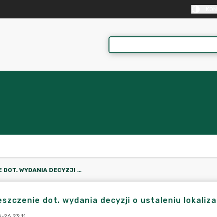
KON
OBWIESZCZENIE DOT. WYDANIA DECYZJI O USTALENIU LOKALIZACJI INWESTYCJI CELU PUBLICZNEGO
szczenie dot. wydania decyzji o ustaleniu lokaliza
-26 23:11