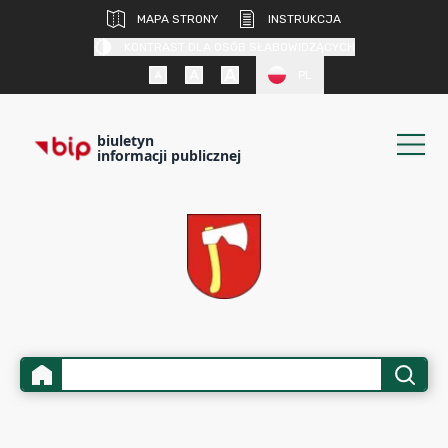
MAPA STRONY
INSTRUKCJA
KONTRAST DLA OSÓB SŁABOWIDZĄCYCH
PL
biuletyn
informacji publicznej