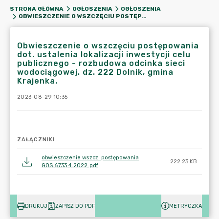
STRONA GŁÓWNA
OGŁOSZENIA
OGŁOSZENIA
OBWIESZCZENIE O WSZCZĘCIU POSTĘPOWANIA DOT. USTALENIA LOKALIZACJI INWESTYCJI CELU PUBLICZNEGO - ROZBUDOWA ODCINKA SIECI WODOCIĄGOWEJ. DZ. 222 DOLNIK, GMINA KRAJENKA.
Obwieszczenie o wszczęciu postępowania
dot. ustalenia lokalizacji inwestycji celu
publicznego - rozbudowa odcinka sieci
wodociągowej. dz. 222 Dolnik, gmina
Krajenka.
2023-08-29 10:35
ZAŁĄCZNIKI
obwieszczenie wszcz. postępowania
222.23 KB
GOS.6733.4.2022.pdf
DRUKUJ
ZAPISZ DO PDF
METRYCZKA