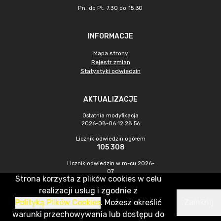
Pn. do Pt. 7.30 do 15.30
INFORMACJE
Mapa strony
Rejestr zmian
Statystyki odwiedzin
AKTUALIZACJE
Ostatnia modyfikacja
2026-08-06 12:28:56
Licznik odwiedzin ogółem
105 308
Licznik odwiedzin w m-cu 2026-
07
Strona korzysta z plików cookies w celu
684
realizacji usług i zgodnie z
Polityką Plików Cookies
. Możesz określić
Zamknij
CMS & Hosting: Nefeni Sp. z o.o.
warunki przechowywania lub dostępu do