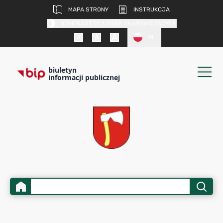
MAPA STRONY
INSTRUKCJA
KONTRAST DLA OSÓB SŁABOWIDZĄCYCH
PL
biuletyn
informacji publicznej