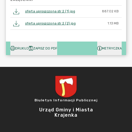
oferta uproszczona str 2 (1).jpg
887.02 KB
oferta uproszczona str 2 (2).jpg
1.13 MB
DRUKUJ
ZAPISZ DO PDF
METRYCZKA
Biuletyn Informacji Publicznej
Urząd Gminy i Miasta
Krajenka