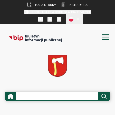
MAPA STRONY
INSTRUKCJA
KONTRAST DLA OSÓB SŁABOWIDZĄCYCH
PL
biuletyn
informacji publicznej