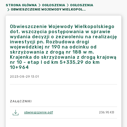
STRONA GŁÓWNA
OGŁOSZENIA
OGŁOSZENIA
OBWIESZCZENIE WOJEWODY WIELKOPOLSKIEGO DOT. WSZCZĘCIA POSTĘPOWANIA W SPRAWIE WYDANIA DECYZJI O ZEZWOLENIU NA REALIZACJĘ INWESTYCJI PN. ROZBUDOWA DROGI WOJEWÓDZKIEJ NR 190 NA ODCINKU OD SKRZYŻOWANIA Z DROGĄ NR 188 W M. KRAJENKA DO SKRZYŻOWANIA Z DROGĄ KRAJOWĄ NR 10 - ETAP I OD KM 5+335,29 DO KM 10+964
Obwieszczenie Wojewody Wielkopolskiego
dot. wszczęcia postępowania w sprawie
wydania decyzji o zezwoleniu na realizację
inwestycji pn. Rozbudowa drogi
wojewódzkiej nr 190 na odcinku od
skrzyżowania z drogą nr 188 w m.
Krajenka do skrzyżowania z drogą krajową
nr 10 - etap I od km 5+335,29 do km
10+964
2023-08-29 13:01
ZAŁĄCZNIKI
obwieszczenie.pdf
236.95 KB