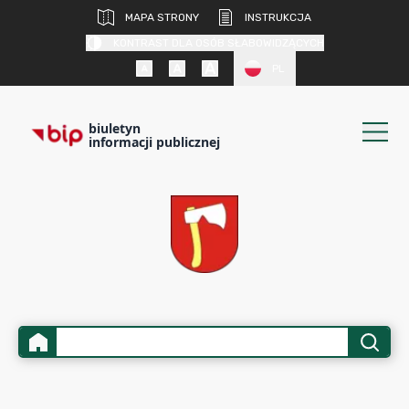
MAPA STRONY
INSTRUKCJA
KONTRAST DLA OSÓB SŁABOWIDZĄCYCH
PL
biuletyn
informacji publicznej