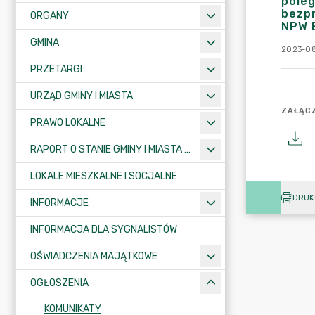
poleg
bezpr
ORGANY
NPW E
GMINA
2023-08
PRZETARGI
URZĄD GMINY I MIASTA
ZAŁĄCZ
PRAWO LOKALNE
RAPORT O STANIE GMINY I MIASTA KRAJENKA
LOKALE MIESZKALNE I SOCJALNE
DRUK
INFORMACJE
INFORMACJA DLA SYGNALISTÓW
OŚWIADCZENIA MAJĄTKOWE
OGŁOSZENIA
KOMUNIKATY