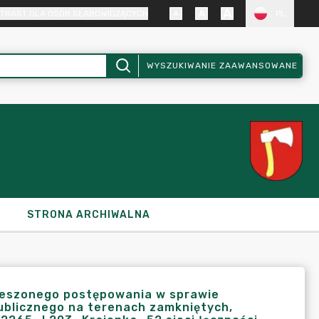
TRAST DLA OSÓB SŁABOWIDZĄCYCH
PL
WYSZUKIWANIE ZAAWANSOWANE
STRONA ARCHIWALNA
wieszonego postępowania w sprawie
 publicznego na terenach zamkniętych,