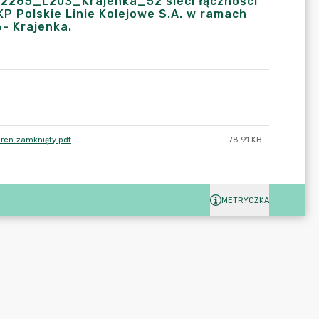
12265_L203_Krajenka_52 sieci łączności
 Polskie Linie Kolejowe S.A. w ramach
6- Krajenka.
teren zamknięty.pdf
78.91 KB
METRYCZKA