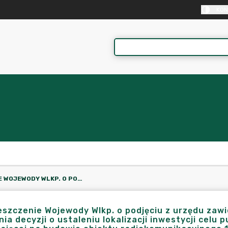
KON
OBWIESZCZENIE WOJEWODY WLKP. O PODJĘCIU Z URZĘDU ZAWIESZONEGO POSTĘPOWANIA W SPRAWIE WYDANIA DECYZJI O USTALENIU LOKALIZACJI INWESTYCJI CELU PUBLICZNEGO NA TERENACH ZAMKNIĘTYCH, POLEGAJĄCEJ NA BUDOWIE OBIEKTU RADIOKOMUNIKACYJNEGO 12265_L203_KRAJENKA_52 SIECI ŁĄCZNOŚCI BEZPRZEWODOWEJ ERTMS/GSM-R NA LINIACH KOLEJOWYCH PKP POLSKIE LINIE KOLEJOWE S.A. W RAMACH NPW ERTMS - DO REALIZACJI NA DZ. NR EWID. 72/5 OBR. 0086- KRAJENKA.
szczenie Wojewody Wlkp. o podjęciu z urzędu za
ia decyzji o ustaleniu lokalizacji inwestycji celu