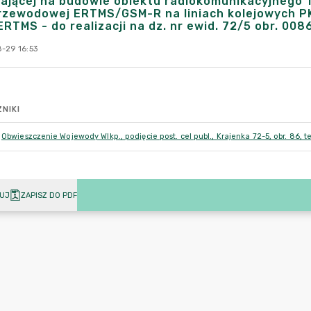
ającej na budowie obiektu radiokomunikacyjnego 
zewodowej ERTMS/GSM-R na liniach kolejowych PKP
RTMS - do realizacji na dz. nr ewid. 72/5 obr. 008
-29 16:53
NIKI
Obwieszczenie Wojewody Wlkp., podjęcie post. cel publ., Krajenka 72-5, obr. 86, 
UJ
ZAPISZ DO PDF