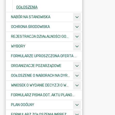
OGŁOSZENIA
NABÓR NA STANOWISKA
OCHRONA ŚRODOWISKA
REJESTRACJA DZIAŁALNOŚCI GOSPODARCZEJ
WYBORY
FORMULARZE UPROSZCZONA OFERTA WYKONANIA ZADANIA PUBLICZNEGO
ORGANIZACJE POZARZĄDOWE
OGŁOSZENIE O NABORACH NA DYREKTORÓW PLACÓWEK OŚWIATOWYCH
WNIOSEK O WYDANIE DECYZJI O WARUNKACH ZABUDOWY/O USTALENIE INWESTYCJI CELU PUBLICZNEGO
FORMULARZ PISMA DOT. AKTU PLANOWANIA PRZESTRZENNEGO
PLAN OGÓLNY
FORMULARZ ZGŁOSZENIA IMPREZY SPORTOWO-REKREACYJNEJ, ARTYSTYCZNEJ LUB ROZRYWKOWEJ