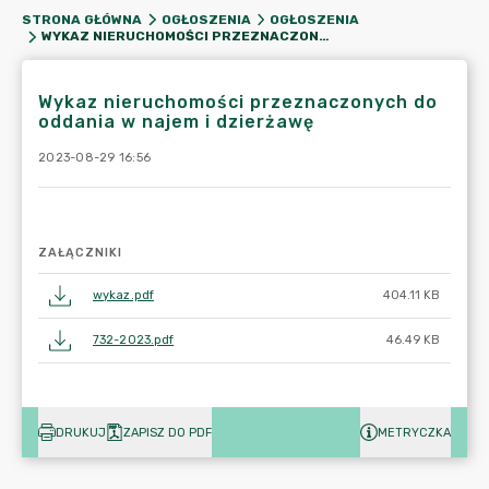
STRONA GŁÓWNA
OGŁOSZENIA
OGŁOSZENIA
WYKAZ NIERUCHOMOŚCI PRZEZNACZONYCH DO ODDANIA W NAJEM I DZIERŻAWĘ
Wykaz nieruchomości przeznaczonych do
oddania w najem i dzierżawę
2023-08-29 16:56
ZAŁĄCZNIKI
wykaz.pdf
404.11 KB
732-2023.pdf
46.49 KB
DRUKUJ
ZAPISZ DO PDF
METRYCZKA