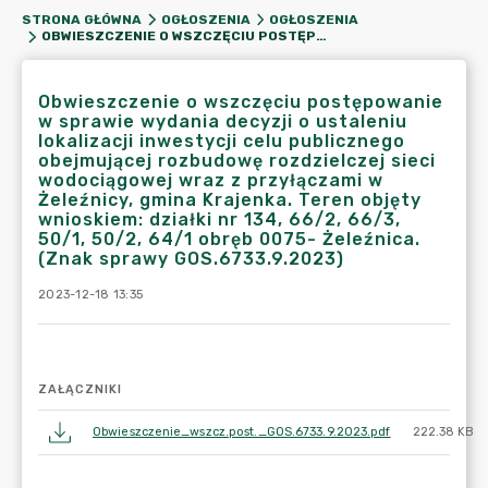
STRONA GŁÓWNA
OGŁOSZENIA
OGŁOSZENIA
OBWIESZCZENIE O WSZCZĘCIU POSTĘPOWANIE W SPRAWIE WYDANIA DECYZJI O USTALENIU LOKALIZACJI INWESTYCJI CELU PUBLICZNEGO OBEJMUJĄCEJ ROZBUDOWĘ ROZDZIELCZEJ SIECI WODOCIĄGOWEJ WRAZ Z PRZYŁĄCZAMI W ŻELEŹNICY, GMINA KRAJENKA. TEREN OBJĘTY WNIOSKIEM: DZIAŁKI NR 134, 66/2, 66/3, 50/1, 50/2, 64/1 OBRĘB 0075- ŻELEŹNICA. (ZNAK SPRAWY GOS.6733.9.2023)
Obwieszczenie o wszczęciu postępowanie
w sprawie wydania decyzji o ustaleniu
lokalizacji inwestycji celu publicznego
obejmującej rozbudowę rozdzielczej sieci
wodociągowej wraz z przyłączami w
Żeleźnicy, gmina Krajenka. Teren objęty
wnioskiem: działki nr 134, 66/2, 66/3,
50/1, 50/2, 64/1 obręb 0075- Żeleźnica.
(Znak sprawy GOS.6733.9.2023)
2023-12-18 13:35
ZAŁĄCZNIKI
Obwieszczenie_wszcz.post._GOS.6733.9.2023.pdf
222.38 KB