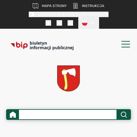
MAPA STRONY
INSTRUKCJA
KONTRAST DLA OSÓB SŁABOWIDZĄCYCH
PL
biuletyn
informacji publicznej