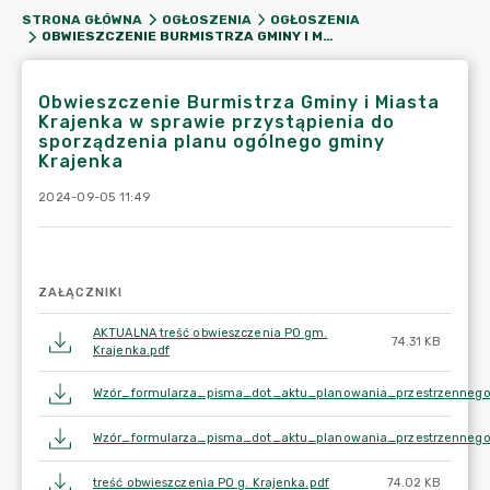
STRONA GŁÓWNA
OGŁOSZENIA
OGŁOSZENIA
OBWIESZCZENIE BURMISTRZA GMINY I MIASTA KRAJENKA W SPRAWIE PRZYSTĄPIENIA DO SPORZĄDZENIA PLANU OGÓLNEGO GMINY KRAJENKA
Obwieszczenie Burmistrza Gminy i Miasta
Krajenka w sprawie przystąpienia do
sporządzenia planu ogólnego gminy
Krajenka
2024-09-05 11:49
ZAŁĄCZNIKI
AKTUALNA treść obwieszczenia PO gm.
74.31 KB
Krajenka.pdf
Wzór_formularza_pisma_dot_aktu_planowania_przestrzennego
Wzór_formularza_pisma_dot_aktu_planowania_przestrzennego
treść obwieszczenia PO g. Krajenka.pdf
74.02 KB