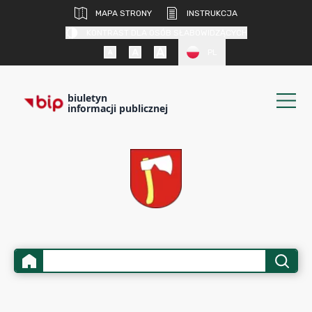
MAPA STRONY
INSTRUKCJA
KONTRAST DLA OSÓB SŁABOWIDZĄCYCH
PL
biuletyn
informacji publicznej