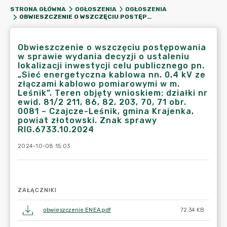
STRONA GŁÓWNA
OGŁOSZENIA
OGŁOSZENIA
OBWIESZCZENIE O WSZCZĘCIU POSTĘPOWANIA W SPRAWIE WYDANIA DECYZJI O USTALENIU LOKALIZACJI INWESTYCJI CELU PUBLICZNEGO PN. „SIEĆ ENERGETYCZNA KABLOWA NN. 0,4 KV ZE ZŁĄCZAMI KABLOWO POMIAROWYMI W M. LEŚNIK”. TEREN OBJĘTY WNIOSKIEM: DZIAŁKI NR EWID. 81/2 211, 86, 82, 203, 70, 71 OBR. 0081 – CZAJCZE-LEŚNIK, GMINA KRAJENKA, POWIAT ZŁOTOWSKI. ZNAK SPRAWY RIG.6733.10.2024
Obwieszczenie o wszczęciu postępowania
w sprawie wydania decyzji o ustaleniu
lokalizacji inwestycji celu publicznego pn.
„Sieć energetyczna kablowa nn. 0,4 kV ze
złączami kablowo pomiarowymi w m.
Leśnik”. Teren objęty wnioskiem: działki nr
ewid. 81/2 211, 86, 82, 203, 70, 71 obr.
0081 – Czajcze-Leśnik, gmina Krajenka,
powiat złotowski. Znak sprawy
RIG.6733.10.2024
2024-10-08 15:03
ZAŁĄCZNIKI
obwieszczenie ENEA.pdf
72.34 KB