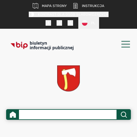
MAPA STRONY
INSTRUKCJA
KONTRAST DLA OSÓB SŁABOWIDZĄCYCH
PL
biuletyn
informacji publicznej