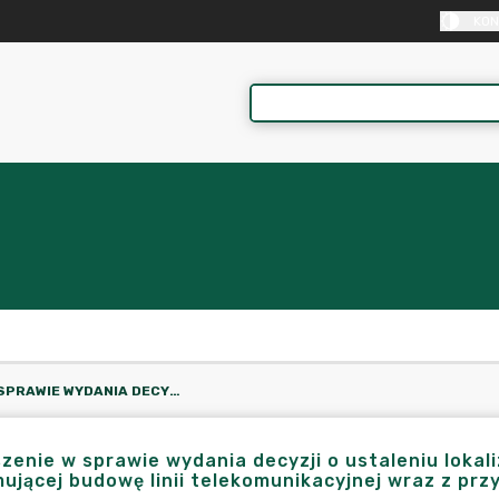
KON
OGŁOSZENIE W SPRAWIE WYDANIA DECYZJI O USTALENIU LOKALIZACJI INWESTYCJI CELU PUBLICZNEGO OBEJMUJĄCEJ BUDOWĘ LINII TELEKOMUNIKACYJNEJ WRAZ Z PRZYŁĄCZAMI.
zenie w sprawie wydania decyzji o ustaleniu lokali
ującej budowę linii telekomunikacyjnej wraz z prz