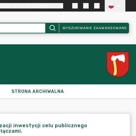
TRAST DLA OSÓB SŁABOWIDZĄCYCH
PL
WYSZUKIWANIE ZAAWANSOWANE
STRONA ARCHIWALNA
zacji inwestycji celu publicznego
yłączami.