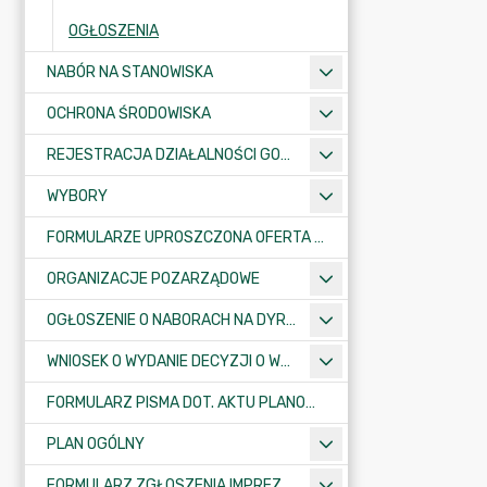
OGŁOSZENIA
NABÓR NA STANOWISKA
OCHRONA ŚRODOWISKA
REJESTRACJA DZIAŁALNOŚCI GOSPODARCZEJ
WYBORY
FORMULARZE UPROSZCZONA OFERTA WYKONANIA ZADANIA PUBLICZNEGO
ORGANIZACJE POZARZĄDOWE
OGŁOSZENIE O NABORACH NA DYREKTORÓW PLACÓWEK OŚWIATOWYCH
WNIOSEK O WYDANIE DECYZJI O WARUNKACH ZABUDOWY/O USTALENIE INWESTYCJI CELU PUBLICZNEGO
FORMULARZ PISMA DOT. AKTU PLANOWANIA PRZESTRZENNEGO
PLAN OGÓLNY
FORMULARZ ZGŁOSZENIA IMPREZY SPORTOWO-REKREACYJNEJ, ARTYSTYCZNEJ LUB ROZRYWKOWEJ