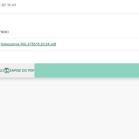
-30 15:43
NIKI
Ogłoszenie RIG.6733.13.2024.pdf
UJ
ZAPISZ DO PDF