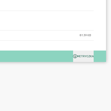
81.39 KB
METRYCZKA