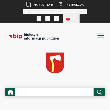
MAPA STRONY
INSTRUKCJA
KONTRAST DLA OSÓB SŁABOWIDZĄCYCH
PL
biuletyn
informacji publicznej