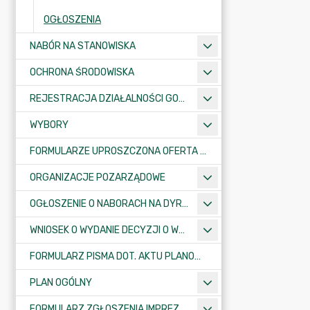
OGŁOSZENIA
NABÓR NA STANOWISKA
OCHRONA ŚRODOWISKA
REJESTRACJA DZIAŁALNOŚCI GOSPODARCZEJ
WYBORY
FORMULARZE UPROSZCZONA OFERTA WYKONANIA ZADANIA PUBLICZNEGO
ORGANIZACJE POZARZĄDOWE
OGŁOSZENIE O NABORACH NA DYREKTORÓW PLACÓWEK OŚWIATOWYCH
WNIOSEK O WYDANIE DECYZJI O WARUNKACH ZABUDOWY/O USTALENIE INWESTYCJI CELU PUBLICZNEGO
FORMULARZ PISMA DOT. AKTU PLANOWANIA PRZESTRZENNEGO
PLAN OGÓLNY
FORMULARZ ZGŁOSZENIA IMPREZY SPORTOWO-REKREACYJNEJ, ARTYSTYCZNEJ LUB ROZRYWKOWEJ