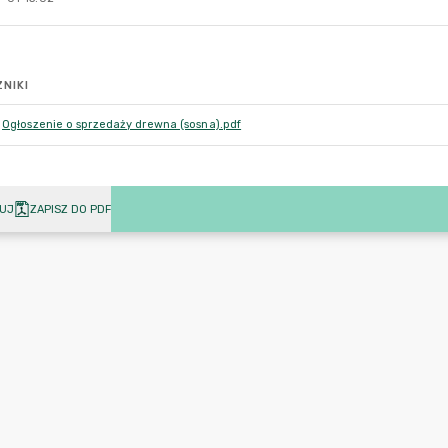
NIKI
Ogłoszenie o sprzedaży drewna (sosna).pdf
UJ
ZAPISZ DO PDF