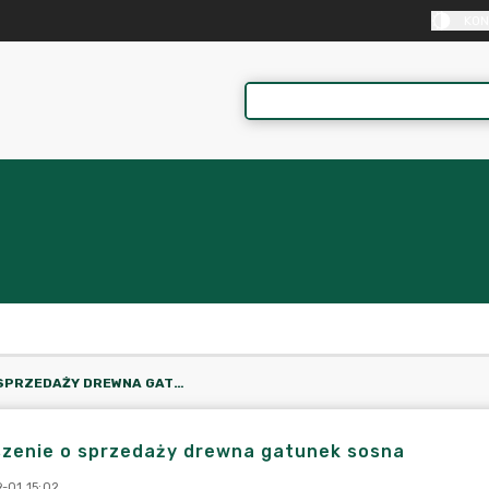
KON
OGŁOSZENIE O SPRZEDAŻY DREWNA GATUNEK SOSNA
szenie o sprzedaży drewna gatunek sosna
-01 15:02