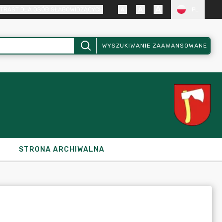
TRAST DLA OSÓB SŁABOWIDZĄCYCH
PL
WYSZUKIWANIE ZAAWANSOWANE
STRONA ARCHIWALNA