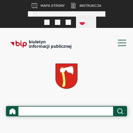
MAPA STRONY
INSTRUKCJA
KONTRAST DLA OSÓB SŁABOWIDZĄCYCH
PL
biuletyn
informacji publicznej