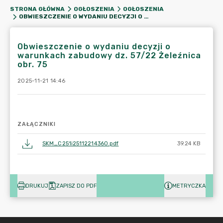
STRONA GŁÓWNA
OGŁOSZENIA
OGŁOSZENIA
OBWIESZCZENIE O WYDANIU DECYZJI O WARUNKACH ZABUDOWY DZ. 57/22 ŻELEŹNICA OBR. 75
Obwieszczenie o wydaniu decyzji o
warunkach zabudowy dz. 57/22 Żeleźnica
obr. 75
2025-11-21 14:46
ZAŁĄCZNIKI
SKM_C251i25112214360.pdf
39.24 KB
DRUKUJ
ZAPISZ DO PDF
METRYCZKA