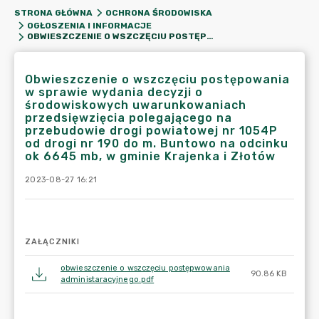
STRONA GŁÓWNA
OCHRONA ŚRODOWISKA
OGŁOSZENIA I INFORMACJE
OBWIESZCZENIE O WSZCZĘCIU POSTĘPOWANIA W SPRAWIE WYDANIA DECYZJI O ŚRODOWISKOWYCH UWARUNKOWANIACH PRZEDSIĘWZIĘCIA POLEGAJĄCEGO NA PRZEBUDOWIE DROGI POWIATOWEJ NR 1054P OD DROGI NR 190 DO M. BUNTOWO NA ODCINKU OK 6645 MB, W GMINIE KRAJENKA I ZŁOTÓW
Obwieszczenie o wszczęciu postępowania
w sprawie wydania decyzji o
środowiskowych uwarunkowaniach
przedsięwzięcia polegającego na
przebudowie drogi powiatowej nr 1054P
od drogi nr 190 do m. Buntowo na odcinku
ok 6645 mb, w gminie Krajenka i Złotów
2023-08-27 16:21
ZAŁĄCZNIKI
obwieszczenie o wszczęciu postępwowania
90.86 KB
administaracyjnego.pdf