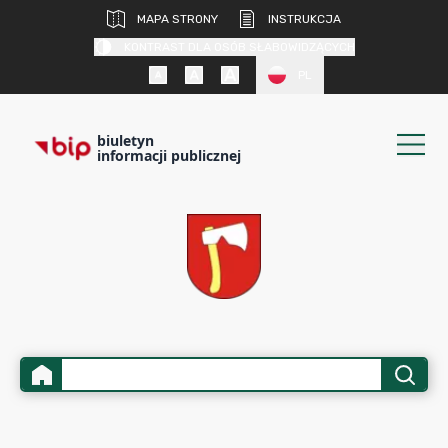
MAPA STRONY
INSTRUKCJA
KONTRAST DLA OSÓB SŁABOWIDZĄCYCH
PL
biuletyn
informacji publicznej