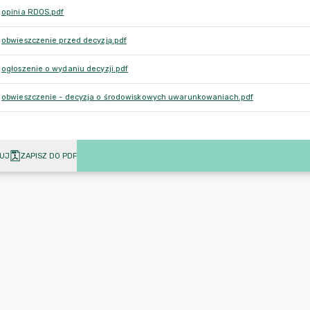
opinia RDOS.pdf
obwieszczenie przed decyzją.pdf
ogłoszenie o wydaniu decyzji.pdf
obwieszczenie - decyzja o środowiskowych uwarunkowaniach.pdf
UJ
ZAPISZ DO PDF