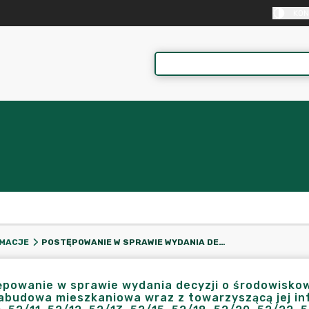
KON
POSTĘPOWANIE W SPRAWIE WYDANIA DECYZJI O ŚRODOWISKOWYCH UWARUNKOWANIACH PRZEDSIĘWZIĘCIA PN. ZABUDOWA MIESZKANIOWA WRAZ Z TOWARZYSZĄCĄ JEJ INFRASTRUKTURĄ NA DZIAŁKACH NR 52/7, 52/9, 52/10, 52/11, 52/12, 52/13, 52/15, 52/18, 52/20, 52/22, 52/23, 52/24, 52/25, 52/27, 52/29, 52/30, OBRĘB DOLNIK, GM. KRAJENKA, POW. ZŁOTOWSKI.
RMACJE
ępowanie w sprawie wydania decyzji o środowisko
abudowa mieszkaniowa wraz z towarzyszącą jej inf