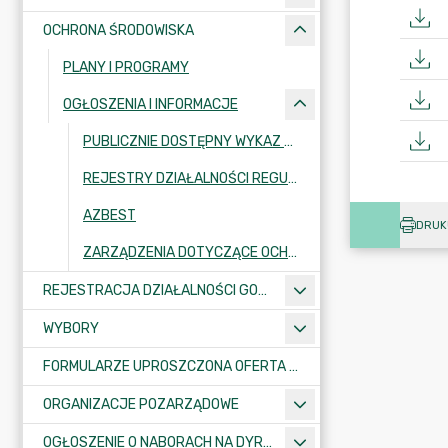
OCHRONA ŚRODOWISKA
PLANY I PROGRAMY
OGŁOSZENIA I INFORMACJE
PUBLICZNIE DOSTĘPNY WYKAZ DANYCH O ŚRODOWISKU
REJESTRY DZIAŁALNOŚCI REGULOWANEJ
AZBEST
DRUK
ZARZĄDZENIA DOTYCZĄCE OCHRONY ŚRODOWISKA
REJESTRACJA DZIAŁALNOŚCI GOSPODARCZEJ
WYBORY
FORMULARZE UPROSZCZONA OFERTA WYKONANIA ZADANIA PUBLICZNEGO
ORGANIZACJE POZARZĄDOWE
OGŁOSZENIE O NABORACH NA DYREKTORÓW PLACÓWEK OŚWIATOWYCH