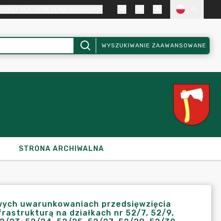
TRAST DLA OSÓB SŁABOWIDZĄCYCH
PL
WYSZUKIWANIE ZAAWANSOWANE
STRONA ARCHIWALNA
wych uwarunkowaniach przedsięwzięcia
rastrukturą na działkach nr 52/7, 52/9,