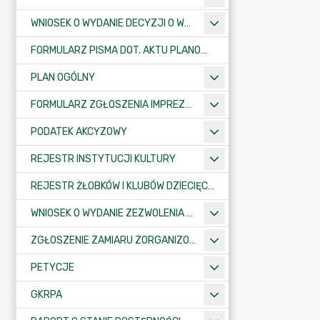
WNIOSEK O WYDANIE DECYZJI O WARUNKACH ZABUDOWY/O USTALENIE INWESTYCJI CELU PUBLICZNEGO
FORMULARZ PISMA DOT. AKTU PLANOWANIA PRZESTRZENNEGO
PLAN OGÓLNY
FORMULARZ ZGŁOSZENIA IMPREZY SPORTOWO-REKREACYJNEJ, ARTYSTYCZNEJ LUB ROZRYWKOWEJ
PODATEK AKCYZOWY
REJESTR INSTYTUCJI KULTURY
REJESTR ŻŁOBKÓW I KLUBÓW DZIECIĘCYCH
WNIOSEK O WYDANIE ZEZWOLENIA NA ZAJĘCIE PASA DROGOWEGO
ZGŁOSZENIE ZAMIARU ZORGANIZOWANIA ZGROMADZENIA
PETYCJE
GKRPA