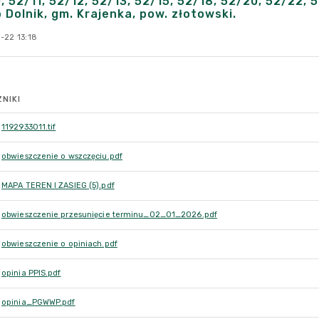
, 52/11, 52/12, 52/13, 52/15, 52/18, 52/20, 52/22, 
 Dolnik, gm. Krajenka, pow. złotowski.
-22 13:18
NIKI
1192933011.tif
obwieszczenie o wszczęciu.pdf
MAPA TEREN I ZASIEG (5).pdf
obwieszczenie przesunięcie terminu_02_01_2026.pdf
obwieszczenie o opiniach.pdf
opinia PPIS.pdf
opinia_PGWWP.pdf