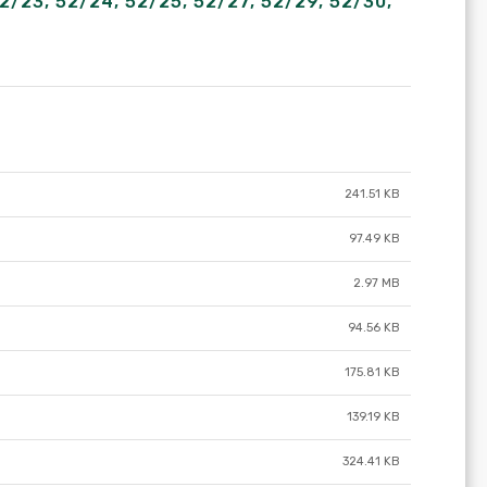
52/23, 52/24, 52/25, 52/27, 52/29, 52/30,
241.51 KB
97.49 KB
2.97 MB
94.56 KB
175.81 KB
139.19 KB
324.41 KB