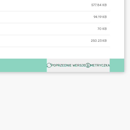
577.84 KB
94.19 KB
70 KB
250.23 KB
POPRZEDNIE WERSJE
METRYCZKA