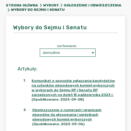
STRONA GŁÓWNA
WYBORY
OGŁOSZENIE I OBWIESZCZENIA
WYBORY DO SEJMU I SENATU
Wybory do Sejmu i Senatu
sortowanie:
Artykuły
:
1
.
Komunikat o sposobie zgłaszania kandydatów
na członków obwodowych komisji wyborczych
w wyborach do Sejmu RP i Senatu RP
zarządzonych na dzień 15 października 2023 r.
(Opublikowano: 2023-09-08)
2
.
Obwieszczenie o numerach i granicach
obwodów do głosowania i siedzibach
obwodowych komisji wyborczych
(Opublikowano: 2023-09-06)