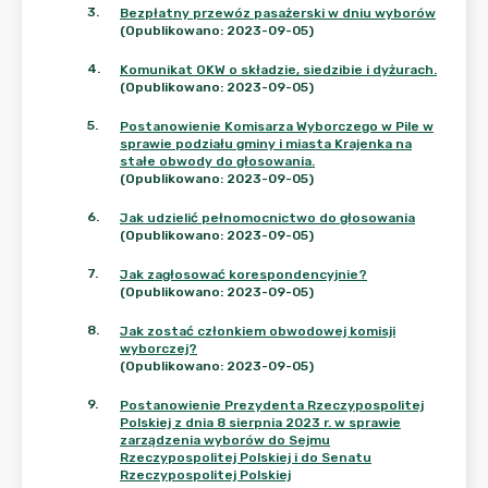
3
.
Bezpłatny przewóz pasażerski w dniu wyborów
(Opublikowano: 2023-09-05)
4
.
Komunikat OKW o składzie, siedzibie i dyżurach.
(Opublikowano: 2023-09-05)
5
.
Postanowienie Komisarza Wyborczego w Pile w
sprawie podziału gminy i miasta Krajenka na
stałe obwody do głosowania.
(Opublikowano: 2023-09-05)
6
.
Jak udzielić pełnomocnictwo do głosowania
(Opublikowano: 2023-09-05)
7
.
Jak zagłosować korespondencyjnie?
(Opublikowano: 2023-09-05)
8
.
Jak zostać członkiem obwodowej komisji
wyborczej?
(Opublikowano: 2023-09-05)
9
.
Postanowienie Prezydenta Rzeczypospolitej
Polskiej z dnia 8 sierpnia 2023 r. w sprawie
zarządzenia wyborów do Sejmu
Rzeczypospolitej Polskiej i do Senatu
Rzeczypospolitej Polskiej