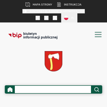
MAPA STRONY
INSTRUKCJA
KONTRAST DLA OSÓB SŁABOWIDZĄCYCH
PL
biuletyn
informacji publicznej