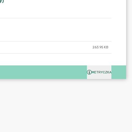
y)
263.95 KB
METRYCZKA