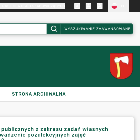
TRAST DLA OSÓB SŁABOWIDZĄCYCH
PL
WYSZUKIWANIE ZAAWANSOWANE
STRONA ARCHIWALNA
ń publicznych z zakresu zadań własnych
owadzenie pozalekcyjnych zajęć