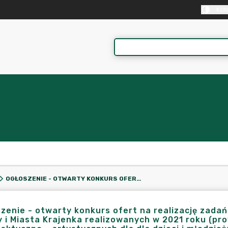
KON
OGŁOSZENIE - OTWARTY KONKURS OFERT NA REALIZACJĘ ZADAŃ PUBLICZNYCH Z ZAKRESU ZADAŃ WŁASNYCH GMINY I MIASTA KRAJENKA REALIZOWANYCH W 2021 ROKU (PROWADZENIE POZALEKCYJNYCH ZAJĘĆ PROFILAKTYCZNO - ARTYSTYCZNYCH DLA DLA DZIECI I MŁODZIEŻY)
zenie - otwarty konkurs ofert na realizację zada
 i Miasta Krajenka realizowanych w 2021 roku (pr