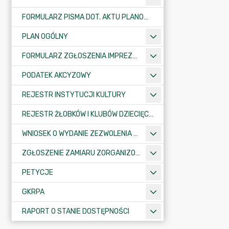
FORMULARZ PISMA DOT. AKTU PLANOWANIA PRZESTRZENNEGO
PLAN OGÓLNY
FORMULARZ ZGŁOSZENIA IMPREZY SPORTOWO-REKREACYJNEJ, ARTYSTYCZNEJ LUB ROZRYWKOWEJ
PODATEK AKCYZOWY
REJESTR INSTYTUCJI KULTURY
REJESTR ŻŁOBKÓW I KLUBÓW DZIECIĘCYCH
WNIOSEK O WYDANIE ZEZWOLENIA NA ZAJĘCIE PASA DROGOWEGO
ZGŁOSZENIE ZAMIARU ZORGANIZOWANIA ZGROMADZENIA
PETYCJE
GKRPA
RAPORT O STANIE DOSTĘPNOŚCI