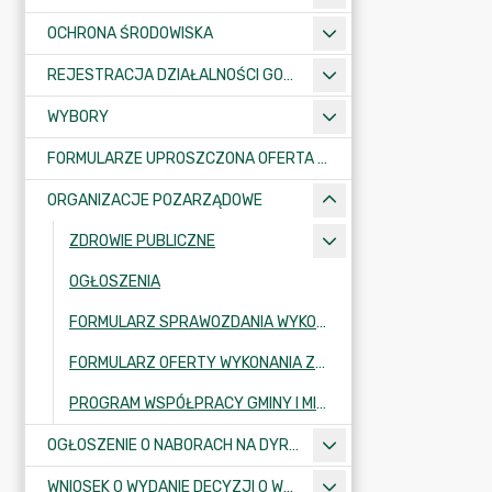
OCHRONA ŚRODOWISKA
REJESTRACJA DZIAŁALNOŚCI GOSPODARCZEJ
WYBORY
FORMULARZE UPROSZCZONA OFERTA WYKONANIA ZADANIA PUBLICZNEGO
ORGANIZACJE POZARZĄDOWE
ZDROWIE PUBLICZNE
OGŁOSZENIA
FORMULARZ SPRAWOZDANIA WYKONANIA ZADANIA PUBLICZNEGO
FORMULARZ OFERTY WYKONANIA ZADANIA PUBLICZNEGO
PROGRAM WSPÓŁPRACY GMINY I MIASTA KRAJENKA Z ORGANIZACJAMI POZARZĄDOWYMI
OGŁOSZENIE O NABORACH NA DYREKTORÓW PLACÓWEK OŚWIATOWYCH
WNIOSEK O WYDANIE DECYZJI O WARUNKACH ZABUDOWY/O USTALENIE INWESTYCJI CELU PUBLICZNEGO