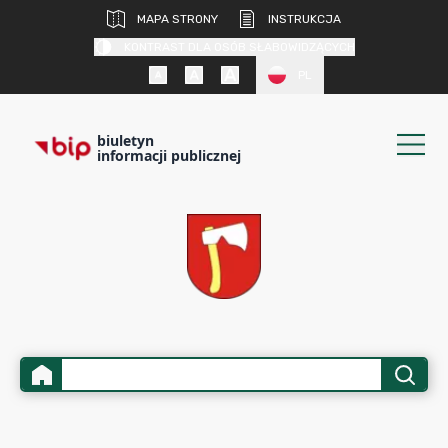
MAPA STRONY
INSTRUKCJA
KONTRAST DLA OSÓB SŁABOWIDZĄCYCH
PL
biuletyn
informacji publicznej