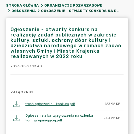
STRONA GŁÓWNA
ORGANIZACJE POZARZĄDOWE
OGŁOSZENIE - OTWARTY KONKURS NA REALIZACJĘ ZADAŃ PUBLICZNYCH W ZAKRESIE KULTURY, SZTUKI, OCHRONY DÓBR KULTURY I DZIEDZICTWA NARODOWEGO W RAMACH ZADAŃ WŁASNYCH GMINY I MIASTA KRAJENKA REALIZOWANYCH W 2022 ROKU
OGŁOSZENIA
Ogłoszenie - otwarty konkurs na
realizację zadań publicznych w zakresie
kultury, sztuki, ochrony dóbr kultury i
dziedzictwa narodowego w ramach zadań
własnych Gminy i Miasta Krajenka
realizowanych w 2022 roku
2023-08-27 18:40
ZAŁĄCZNIKI
treść ogłoszenia - konkurs.pdf
163.92 KB
Ogłoszenie z kartą zgłoszenia na członka
240.22 KB
komisji opiniującej.pdf