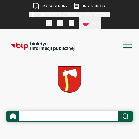
MAPA STRONY
INSTRUKCJA
KONTRAST DLA OSÓB SŁABOWIDZĄCYCH
PL
biuletyn
informacji publicznej