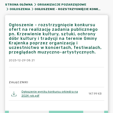
STRONA GŁÓWNA
ORGANIZACJE POZARZĄDOWE
OGŁOSZENIE - ROZSTRZYGNIĘCIE KONKURSU OFERT NA REALIZACJĘ ZADANIA PUBLICZNEGO PN. KRZEWIENIE KULTURY, SZTUKI, OCHRONY DÓBR KULTURY I TRADYCJI NA TERENIE GMINY KRAJENKA POPRZEZ ORGANIZACJĘ I UCZESTNICTWO W KONCERTACH, FESTIWALACH, PRZEGLĄDACH MUZYCZNO-ARTYSTYCZNYCH.
OGŁOSZENIA
Ogłoszenie - rozstrzygnięcie konkursu
ofert na realizację zadania publicznego
pn. Krzewienie kultury, sztuki, ochrony
dóbr kultury i tradycji na terenie Gminy
Krajenka poprzez organizację i
uczestnictwo w koncertach, festiwalach,
przeglądach muzyczno-artystycznych.
2023-12-29 08:21
ZAŁĄCZNIKI
Ogłoszenie wyniku konkursu orkiestra na
147.99 KB
2024 rok.pdf