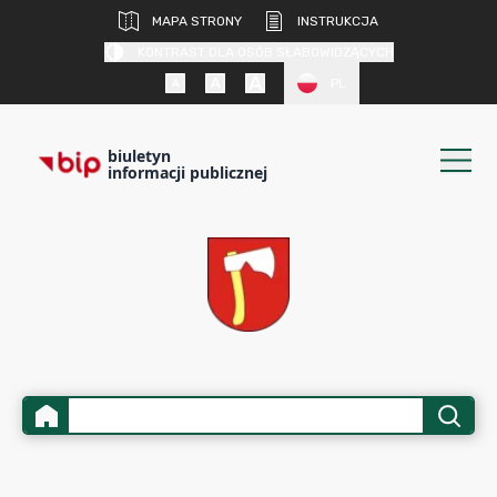
MAPA STRONY
INSTRUKCJA
KONTRAST DLA OSÓB SŁABOWIDZĄCYCH
PL
biuletyn
informacji publicznej