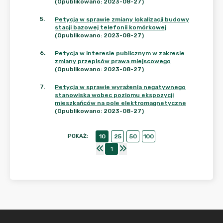
(Opublikowano: 2023-08-27)
5
.
Petycja w sprawie zmiany lokalizacji budowy
stacji bazowej telefonii komórkowej
(Opublikowano: 2023-08-27)
6
.
Petycja w interesie publicznym w zakresie
zmiany przepisów prawa miejscowego
(Opublikowano: 2023-08-27)
7
.
Petycja w sprawie wyrażenia negatywnego
stanowiska wobec poziomu ekspozycji
mieszkańców na pole elektromagnetyczne
(Opublikowano: 2023-08-27)
POKAŻ
:
10
25
50
100
1