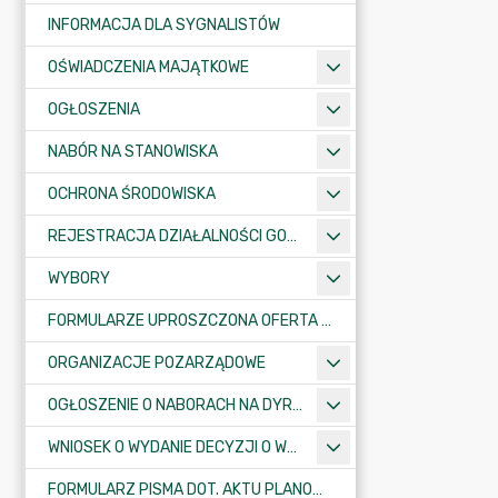
INFORMACJA DLA SYGNALISTÓW
OŚWIADCZENIA MAJĄTKOWE
OGŁOSZENIA
NABÓR NA STANOWISKA
OCHRONA ŚRODOWISKA
REJESTRACJA DZIAŁALNOŚCI GOSPODARCZEJ
WYBORY
FORMULARZE UPROSZCZONA OFERTA WYKONANIA ZADANIA PUBLICZNEGO
ORGANIZACJE POZARZĄDOWE
OGŁOSZENIE O NABORACH NA DYREKTORÓW PLACÓWEK OŚWIATOWYCH
WNIOSEK O WYDANIE DECYZJI O WARUNKACH ZABUDOWY/O USTALENIE INWESTYCJI CELU PUBLICZNEGO
FORMULARZ PISMA DOT. AKTU PLANOWANIA PRZESTRZENNEGO