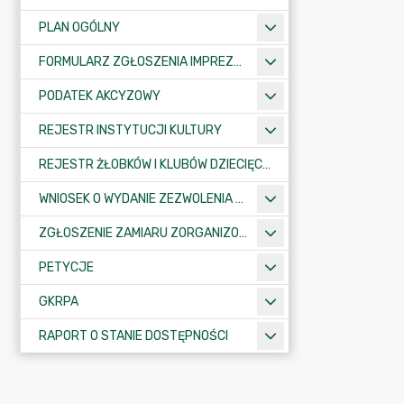
PLAN OGÓLNY
FORMULARZ ZGŁOSZENIA IMPREZY SPORTOWO-REKREACYJNEJ, ARTYSTYCZNEJ LUB ROZRYWKOWEJ
PODATEK AKCYZOWY
REJESTR INSTYTUCJI KULTURY
REJESTR ŻŁOBKÓW I KLUBÓW DZIECIĘCYCH
WNIOSEK O WYDANIE ZEZWOLENIA NA ZAJĘCIE PASA DROGOWEGO
ZGŁOSZENIE ZAMIARU ZORGANIZOWANIA ZGROMADZENIA
PETYCJE
GKRPA
RAPORT O STANIE DOSTĘPNOŚCI