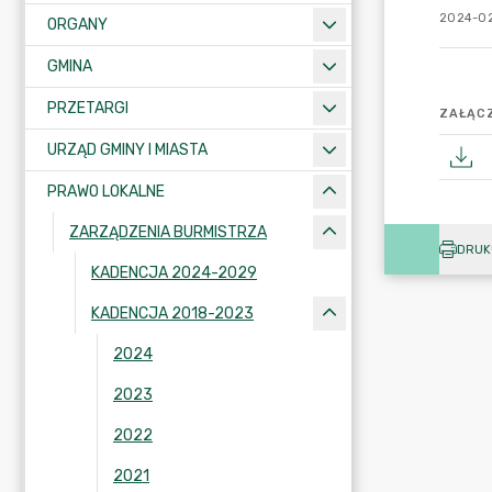
2024-02
ORGANY
GMINA
PRZETARGI
ZAŁĄCZ
URZĄD GMINY I MIASTA
PRAWO LOKALNE
ZARZĄDZENIA BURMISTRZA
DRUK
KADENCJA 2024-2029
KADENCJA 2018-2023
2024
2023
2022
2021