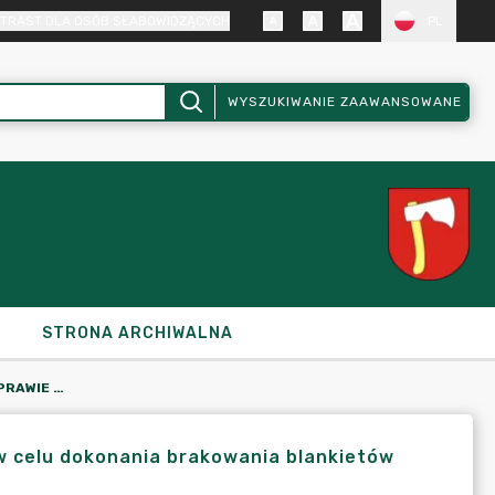
TRAST DLA OSÓB SŁABOWIDZĄCYCH
PL
WYSZUKIWANIE ZAAWANSOWANE
STRONA ARCHIWALNA
ZARZĄDZENIE NR 766/2024 W SPRAWIE POWOŁANIA KOMISJI W CELU DOKONANIA BRAKOWANIA BLANKIETÓW DOKUMENTÓW PUBLICZNYCH
w celu dokonania brakowania blankietów