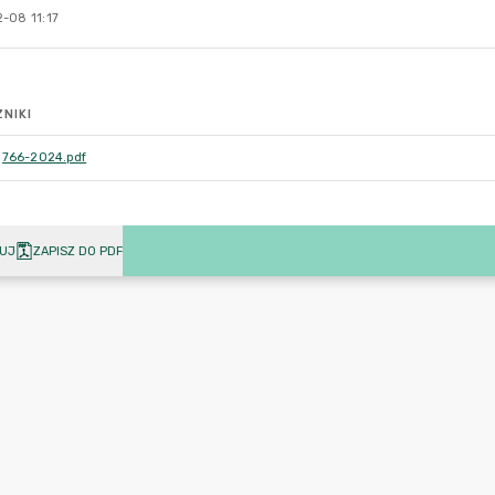
-08 11:17
NIKI
766-2024.pdf
UJ
ZAPISZ DO PDF