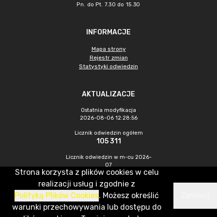
Pn. do Pt. 7.30 do 15.30
INFORMACJE
Mapa strony
Rejestr zmian
Statystyki odwiedzin
AKTUALIZACJE
Ostatnia modyfikacja
2026-08-06 12:28:56
Licznik odwiedzin ogółem
105 311
Licznik odwiedzin w m-cu 2026-
07
Strona korzysta z plików cookies w celu
687
realizacji usług i zgodnie z
Polityką Plików Cookies
. Możesz określić
Zamknij
CMS & Hosting: Nefeni Sp. z o.o.
warunki przechowywania lub dostępu do