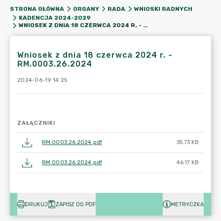
STRONA GŁÓWNA
ORGANY
RADA
WNIOSKI RADNYCH
KADENCJA 2024-2029
WNIOSEK Z DNIA 18 CZERWCA 2024 R. - RM.0003.26.2024
Wniosek z dnia 18 czerwca 2024 r. -
RM.0003.26.2024
2024-06-19 14:25
ZAŁĄCZNIKI
RM.0003.26.2024.pdf
35.73 KB
RM.0003.26.2024.pdf
46.17 KB
DRUKUJ
ZAPISZ DO PDF
METRYCZKA