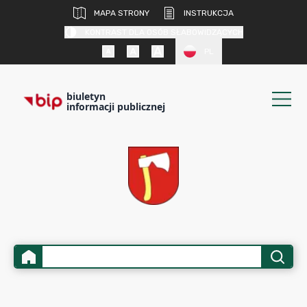
MAPA STRONY
INSTRUKCJA
KONTRAST DLA OSÓB SŁABOWIDZĄCYCH
PL
biuletyn
informacji publicznej