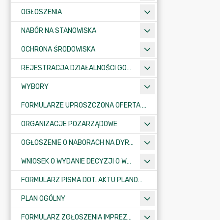
OGŁOSZENIA
NABÓR NA STANOWISKA
OCHRONA ŚRODOWISKA
REJESTRACJA DZIAŁALNOŚCI GOSPODARCZEJ
WYBORY
FORMULARZE UPROSZCZONA OFERTA WYKONANIA ZADANIA PUBLICZNEGO
ORGANIZACJE POZARZĄDOWE
OGŁOSZENIE O NABORACH NA DYREKTORÓW PLACÓWEK OŚWIATOWYCH
WNIOSEK O WYDANIE DECYZJI O WARUNKACH ZABUDOWY/O USTALENIE INWESTYCJI CELU PUBLICZNEGO
FORMULARZ PISMA DOT. AKTU PLANOWANIA PRZESTRZENNEGO
PLAN OGÓLNY
FORMULARZ ZGŁOSZENIA IMPREZY SPORTOWO-REKREACYJNEJ, ARTYSTYCZNEJ LUB ROZRYWKOWEJ