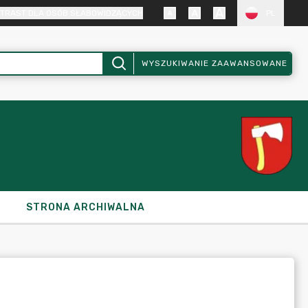
TRAST DLA OSÓB SŁABOWIDZĄCYCH
PL
WYSZUKIWANIE ZAAWANSOWANE
STRONA ARCHIWALNA