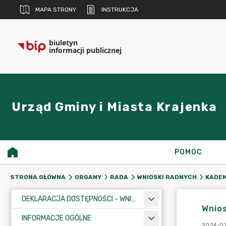
MAPA STRONY
INSTRUKCJA
biuletyn
informacji publicznej
Urząd Gminy i Miasta Krajenka
POMOC
STRONA GŁÓWNA
ORGANY
RADA
WNIOSKI RADNYCH
KADEN
DEKLARACJA DOSTĘPNOŚCI - WNIOSEK
Wnios
INFORMACJE OGÓLNE
2024-07