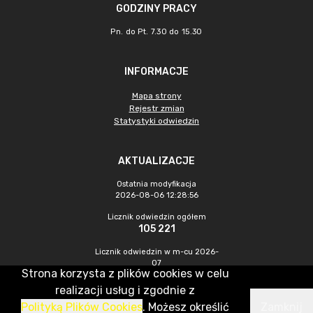
GODZINY PRACY
Pn. do Pt. 7.30 do 15.30
INFORMACJE
Mapa strony
Rejestr zmian
Statystyki odwiedzin
AKTUALIZACJE
Ostatnia modyfikacja
2026-08-06 12:28:56
Licznik odwiedzin ogółem
105 221
Licznik odwiedzin w m-cu 2026-
07
Strona korzysta z plików cookies w celu
597
realizacji usług i zgodnie z
Polityką Plików Cookies
. Możesz określić
Zamknij
CMS & Hosting: Nefeni Sp. z o.o.