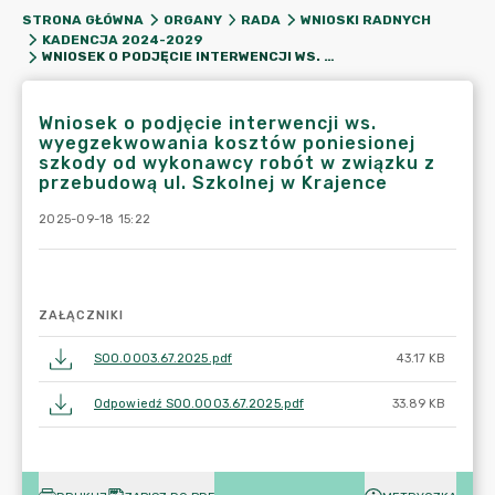
STRONA GŁÓWNA
ORGANY
RADA
WNIOSKI RADNYCH
KADENCJA 2024-2029
WNIOSEK O PODJĘCIE INTERWENCJI WS. WYEGZEKWOWANIA KOSZTÓW PONIESIONEJ SZKODY OD WYKONAWCY ROBÓT W ZWIĄZKU Z PRZEBUDOWĄ UL. SZKOLNEJ W KRAJENCE
Wniosek o podjęcie interwencji ws.
wyegzekwowania kosztów poniesionej
szkody od wykonawcy robót w związku z
przebudową ul. Szkolnej w Krajence
2025-09-18 15:22
ZAŁĄCZNIKI
SOO.0003.67.2025.pdf
43.17 KB
Odpowiedź SOO.0003.67.2025.pdf
33.89 KB