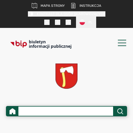
MAPA STRONY
INSTRUKCJA
KONTRAST DLA OSÓB SŁABOWIDZĄCYCH
PL
biuletyn
informacji publicznej