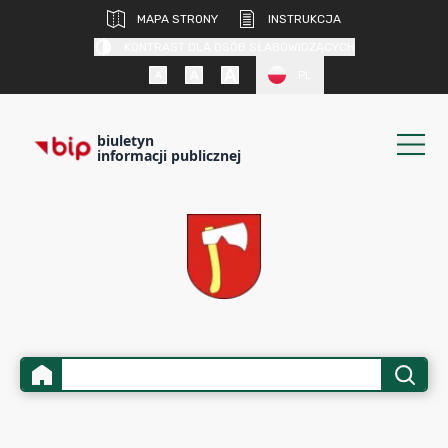
MAPA STRONY
INSTRUKCJA
KONTRAST DLA OSÓB SŁABOWIDZĄCYCH
PL
biuletyn
informacji publicznej