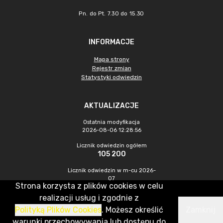
Pn. do Pt. 7.30 do 15.30
INFORMACJE
Mapa strony
Rejestr zmian
Statystyki odwiedzin
AKTUALIZACJE
Ostatnia modyfikacja
2026-08-06 12:28:56
Licznik odwiedzin ogółem
105 200
Licznik odwiedzin w m-cu 2026-
07
Strona korzysta z plików cookies w celu
576
realizacji usług i zgodnie z
Polityką Plików Cookies
. Możesz określić
Zamknij
CMS & Hosting: Nefeni Sp. z o.o.
warunki przechowywania lub dostępu do