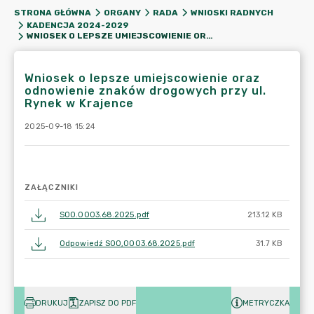
STRONA GŁÓWNA
ORGANY
RADA
WNIOSKI RADNYCH
KADENCJA 2024-2029
WNIOSEK O LEPSZE UMIEJSCOWIENIE ORAZ ODNOWIENIE ZNAKÓW DROGOWYCH PRZY UL. RYNEK W KRAJENCE
Wniosek o lepsze umiejscowienie oraz
odnowienie znaków drogowych przy ul.
Rynek w Krajence
2025-09-18 15:24
ZAŁĄCZNIKI
SOO.0003.68.2025.pdf
213.12 KB
Odpowiedź SOO,0003.68.2025.pdf
31.7 KB
DRUKUJ
ZAPISZ DO PDF
METRYCZKA