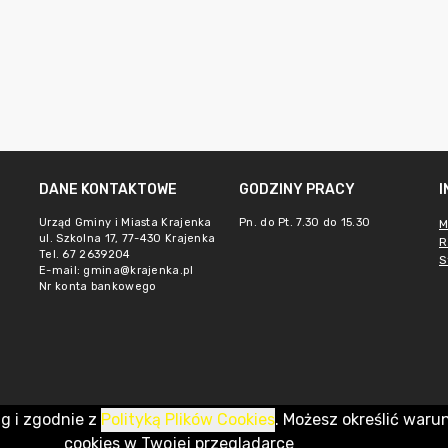
DANE KONTAKTOWE
GODZINY PRACY
Urząd Gminy i Miasta Krajenka
Pn. do Pt. 7.30 do 15.30
M
ul. Szkolna 17, 77-430 Krajenka
R
Tel. 67 2639204
S
E-mail:
gmina@krajenka.pl
Nr konta bankowego
ug i zgodnie z
Polityką Plików Cookies
. Możesz określić waru
cookies w Twojej przeglądarce