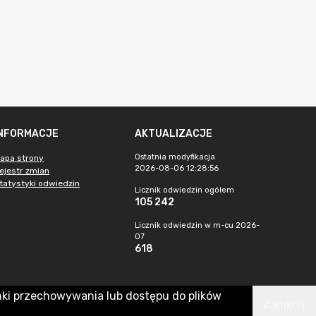
INFORMACJE
AKTUALIZACJE
Ostatnia modyfikacja
apa strony
2026-08-06 12:28:56
ejestr zmian
tatystyki odwiedzin
Licznik odwiedzin ogółem
105 242
Licznik odwiedzin w m-cu 2026-
07
618
nki przechowywania lub dostępu do plików
Zamknij