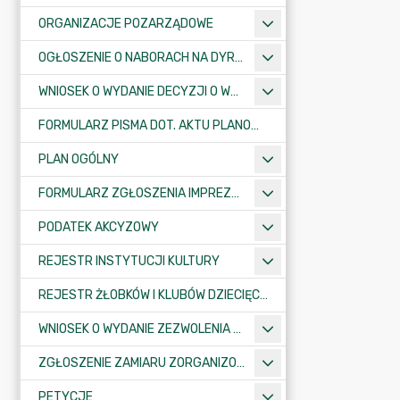
ORGANIZACJE POZARZĄDOWE
OGŁOSZENIE O NABORACH NA DYREKTORÓW PLACÓWEK OŚWIATOWYCH
WNIOSEK O WYDANIE DECYZJI O WARUNKACH ZABUDOWY/O USTALENIE INWESTYCJI CELU PUBLICZNEGO
FORMULARZ PISMA DOT. AKTU PLANOWANIA PRZESTRZENNEGO
PLAN OGÓLNY
FORMULARZ ZGŁOSZENIA IMPREZY SPORTOWO-REKREACYJNEJ, ARTYSTYCZNEJ LUB ROZRYWKOWEJ
PODATEK AKCYZOWY
REJESTR INSTYTUCJI KULTURY
REJESTR ŻŁOBKÓW I KLUBÓW DZIECIĘCYCH
WNIOSEK O WYDANIE ZEZWOLENIA NA ZAJĘCIE PASA DROGOWEGO
ZGŁOSZENIE ZAMIARU ZORGANIZOWANIA ZGROMADZENIA
PETYCJE