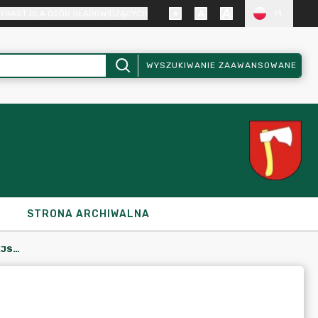
TRAST DLA OSÓB SŁABOWIDZĄCYCH
PL
WYSZUKIWANIE ZAAWANSOWANE
STRONA ARCHIWALNA
PROJEKTY UCHWAŁ I SESJA RADY MIEJSKIEJ W KRAJENCE