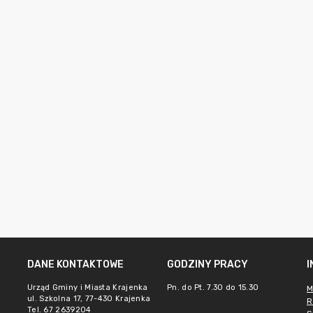
DANE KONTAKTOWE
GODZINY PRACY
Urząd Gminy i Miasta Krajenka
Pn. do Pt. 7.30 do 15.30
M
ul. Szkolna 17, 77-430 Krajenka
R
Tel. 67 2639204