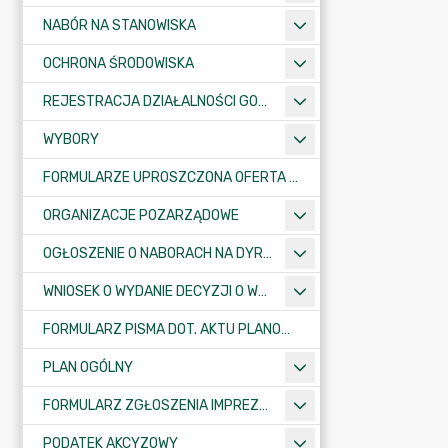
NABÓR NA STANOWISKA
OCHRONA ŚRODOWISKA
REJESTRACJA DZIAŁALNOŚCI GOSPODARCZEJ
WYBORY
FORMULARZE UPROSZCZONA OFERTA WYKONANIA ZADANIA PUBLICZNEGO
ORGANIZACJE POZARZĄDOWE
OGŁOSZENIE O NABORACH NA DYREKTORÓW PLACÓWEK OŚWIATOWYCH
WNIOSEK O WYDANIE DECYZJI O WARUNKACH ZABUDOWY/O USTALENIE INWESTYCJI CELU PUBLICZNEGO
FORMULARZ PISMA DOT. AKTU PLANOWANIA PRZESTRZENNEGO
PLAN OGÓLNY
FORMULARZ ZGŁOSZENIA IMPREZY SPORTOWO-REKREACYJNEJ, ARTYSTYCZNEJ LUB ROZRYWKOWEJ
PODATEK AKCYZOWY