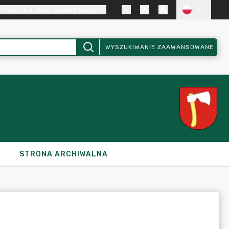
TRAST DLA OSÓB SŁABOWIDZĄCYCH
PL
WYSZUKIWANIE ZAAWANSOWANE
STRONA ARCHIWALNA