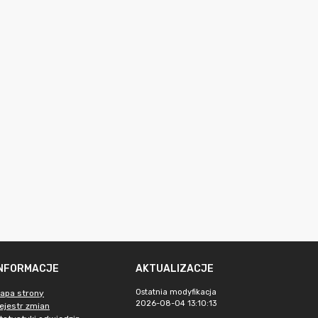
INFORMACJE
AKTUALIZACJE
Ostatnia modyfikacja
apa strony
2026-08-04 13:10:13
ejestr zmian