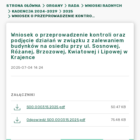
STRONA GŁÓWNA
ORGANY
RADA
WNIOSKI RADNYCH
KADENCJA 2024-2029
2025
WNIOSEK O PRZEPROWADZENIE KONTROLI ORAZ PODJĘCIE DZIAŁAŃ W ZWIĄZKU Z ZALEWANIEM BUDYNKÓW NA OSIEDLU PRZY UL. SOSNOWEJ, RÓŻANEJ, BRZOZOWEJ, KWIATOWEJ I LIPOWEJ W KRAJENCE
Wniosek o przeprowadzenie kontroli oraz
podjęcie działań w związku z zalewaniem
budynków na osiedlu przy ul. Sosnowej,
Różanej, Brzozowej, Kwiatowej i Lipowej w
Krajence
2025-07-04 14:24
ZAŁĄCZNIKI
SOO.0003.15.2025.pdf
50.47 KB
Odpowiedź SOO.0003.15.2025.pdf
75.48 KB