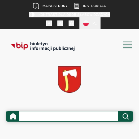
MAPA STRONY
INSTRUKCJA
KONTRAST DLA OSÓB SŁABOWIDZĄCYCH
PL
biuletyn
informacji publicznej