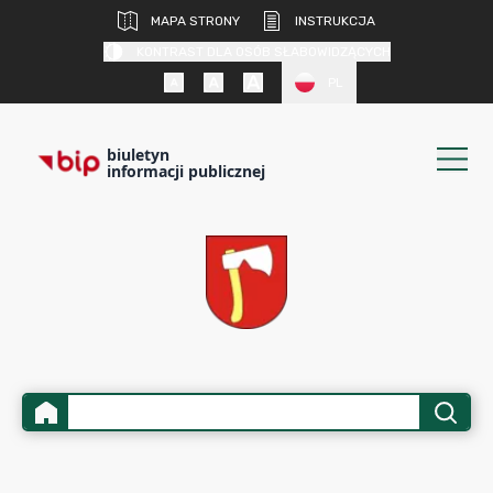
MAPA STRONY
INSTRUKCJA
KONTRAST DLA OSÓB SŁABOWIDZĄCYCH
PL
biuletyn
informacji publicznej