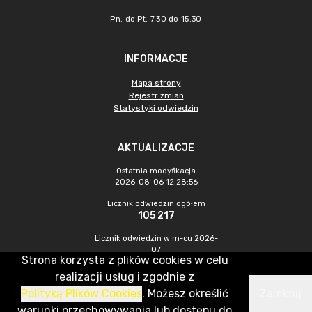
Pn. do Pt. 7.30 do 15.30
INFORMACJE
Mapa strony
Rejestr zmian
Statystyki odwiedzin
AKTUALIZACJE
Ostatnia modyfikacja
2026-08-06 12:28:56
Licznik odwiedzin ogółem
105 217
Licznik odwiedzin w m-cu 2026-
07
Strona korzysta z plików cookies w celu
593
realizacji usług i zgodnie z
Polityką Plików Cookies
. Możesz określić
Zamknij
CMS & Hosting: Nefeni Sp. z o.o.
warunki przechowywania lub dostępu do