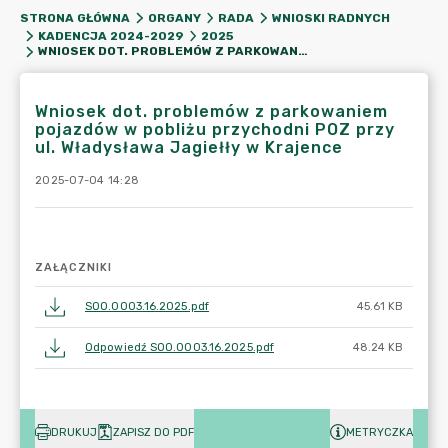
STRONA GŁÓWNA
ORGANY
RADA
WNIOSKI RADNYCH
KADENCJA 2024-2029
2025
WNIOSEK DOT. PROBLEMÓW Z PARKOWANIEM POJAZDÓW W POBLIŻU PRZYCHODNI POZ PRZY UL. WŁADYSŁAWA JAGIEŁŁY W KRAJENCE
Wniosek dot. problemów z parkowaniem
pojazdów w pobliżu przychodni POZ przy
ul. Władysława Jagiełły w Krajence
2025-07-04 14:28
ZAŁĄCZNIKI
SOO.0003.16.2025.pdf
45.61 KB
Odpowiedź SOO.0003.16.2025.pdf
48.24 KB
DRUKUJ
ZAPISZ DO PDF
METRYCZKA