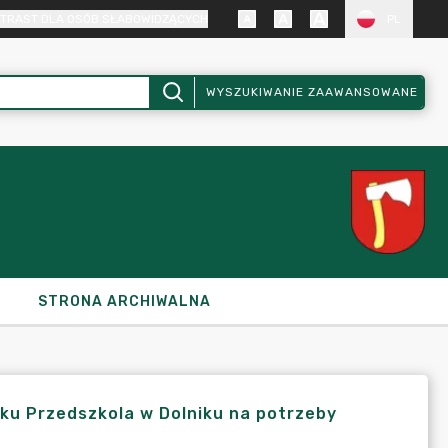
TRAST DLA OSÓB SŁABOWIDZĄCYCH
PL
WYSZUKIWANIE ZAAWANSOWANE
STRONA ARCHIWALNA
nku Przedszkola w Dolniku na potrzeby