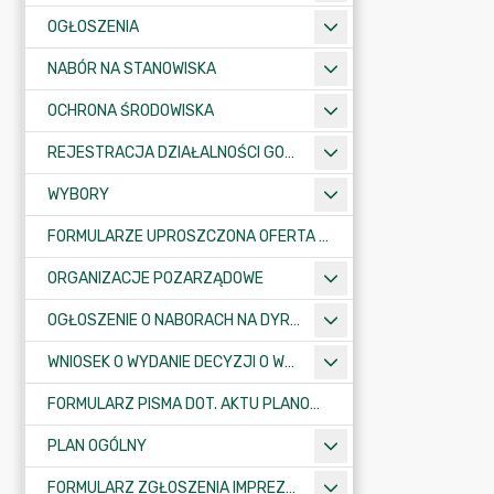
OGŁOSZENIA
NABÓR NA STANOWISKA
OCHRONA ŚRODOWISKA
REJESTRACJA DZIAŁALNOŚCI GOSPODARCZEJ
WYBORY
FORMULARZE UPROSZCZONA OFERTA WYKONANIA ZADANIA PUBLICZNEGO
ORGANIZACJE POZARZĄDOWE
OGŁOSZENIE O NABORACH NA DYREKTORÓW PLACÓWEK OŚWIATOWYCH
WNIOSEK O WYDANIE DECYZJI O WARUNKACH ZABUDOWY/O USTALENIE INWESTYCJI CELU PUBLICZNEGO
FORMULARZ PISMA DOT. AKTU PLANOWANIA PRZESTRZENNEGO
PLAN OGÓLNY
FORMULARZ ZGŁOSZENIA IMPREZY SPORTOWO-REKREACYJNEJ, ARTYSTYCZNEJ LUB ROZRYWKOWEJ