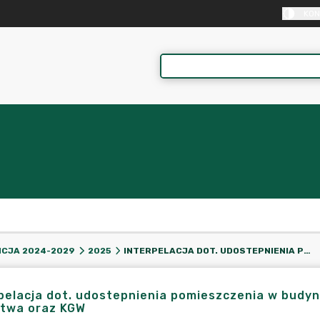
KON
INTERPELACJA DOT. UDOSTEPNIENIA POMIESZCZENIA W BUDYNKU PRZEDSZKOLA W DOLNIKU NA POTRZEBY SOŁECTWA ORAZ KGW
CJA 2024-2029
2025
pelacja dot. udostepnienia pomieszczenia w budy
ctwa oraz KGW