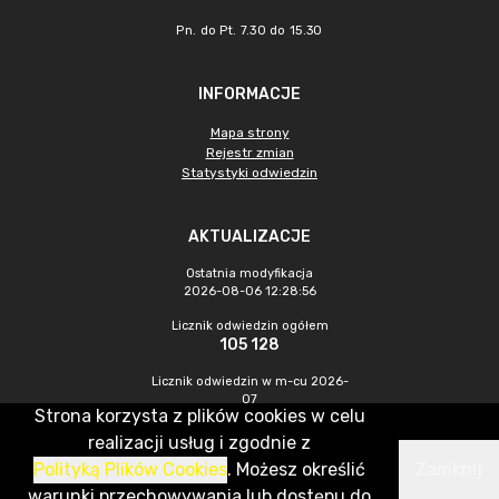
Pn. do Pt. 7.30 do 15.30
INFORMACJE
Mapa strony
Rejestr zmian
Statystyki odwiedzin
AKTUALIZACJE
Ostatnia modyfikacja
2026-08-06 12:28:56
Licznik odwiedzin ogółem
105 128
Licznik odwiedzin w m-cu 2026-
07
Strona korzysta z plików cookies w celu
504
realizacji usług i zgodnie z
Polityką Plików Cookies
. Możesz określić
Zamknij
CMS & Hosting: Nefeni Sp. z o.o.
warunki przechowywania lub dostępu do