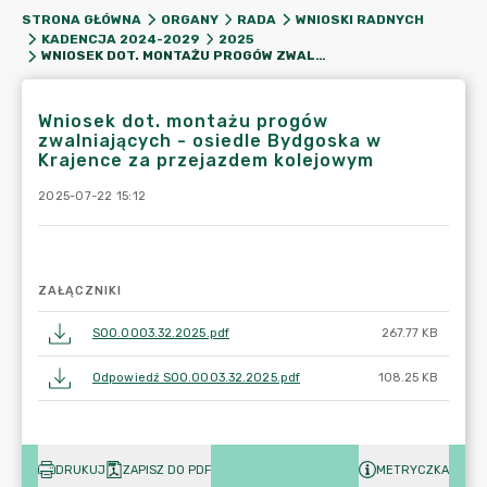
STRONA GŁÓWNA
ORGANY
RADA
WNIOSKI RADNYCH
KADENCJA 2024-2029
2025
WNIOSEK DOT. MONTAŻU PROGÓW ZWALNIAJĄCYCH - OSIEDLE BYDGOSKA W KRAJENCE ZA PRZEJAZDEM KOLEJOWYM
Wniosek dot. montażu progów
zwalniających - osiedle Bydgoska w
Krajence za przejazdem kolejowym
2025-07-22 15:12
ZAŁĄCZNIKI
SOO.0003.32.2025.pdf
267.77 KB
Odpowiedź SOO.0003.32.2025.pdf
108.25 KB
DRUKUJ
ZAPISZ DO PDF
METRYCZKA