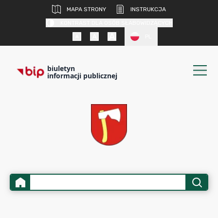
MAPA STRONY
INSTRUKCJA
KONTRAST DLA OSÓB SŁABOWIDZĄCYCH
PL
biuletyn
informacji publicznej